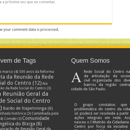
a a próxima vez que eu comentar.
w your comment data is processed
.
vem de Tags
Quem Somos
A
e marco
(4)
Rede Social do Centro n
500 anos da Reforma
ta da Reunião da Rede
da articulação da socie
civil organizada dos div
ial do Centro
(12)
Ata
bairros da região centr
ião da Rede Social do Centro
(3)
cidade de São Paulo.
a Reunião Geral da
de Social do Centro
O grupo constatou que
)
Barão de Itapetininga
(6)
problemática do centro da cid
Caminhada pela
só poderá ser resolvida a partir
nhada histórica
(3)
Comunidade
ações integrais em rede. As
4)
Comebi
(3)
nasceu o I Mutirão da Cidadania
ngélica do Bixiga
(8)
Centro por força da iniciativa
vocação de Reunião Geral da