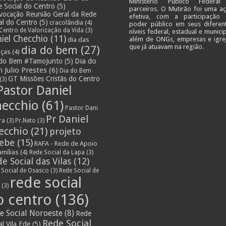
Ministério Público Federa
 Social do Centro
(5)
parceiros. O Mutirão foi uma a
vocação Reunião Geral da Rede
efetiva, com a participação
al do Centro
(5)
cracolândia
(4)
poder público em seus diferen
Centro de Valorização da Vida
(3)
níveis federal, estadual e municip
iel Checchio
(11)
além de ONGs, empresas e igre
dia das
que já atuavam na região.
dia do bem
(27)
nças
(4)
Dia do
 do Bem #TamoJunto
(5)
 Julio Prestes
(6)
Dia do Bem
GT Missões Cristãs do Centro
(3)
Pastor Daniel
ecchio
(61)
Pastor Dani
Pr Daniel
ra
(3)
Pr.Neto
(3)
ecchio
(21)
projeto
lebe
(15)
RAFA - Rede de Apoio
amílias
(4)
Rede Social da Lapa
(3)
e Social das Vilas
(12)
 Social de Osasco
(3)
Rede Social de
rede social
s
(3)
o centro
(136)
e Social Noroeste
(8)
Rede
Rede Social
al Vila Ede
(5)