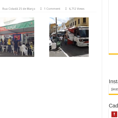
Rua Cidadã 25 de Março
1 Comment
6,712 Views
Ins
[ins
Cad