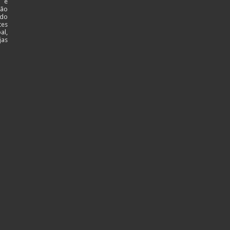
l e
ção
 do
tes
al,
jas