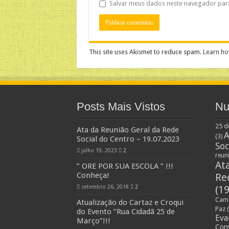
Salvar meus dados neste navegador par
This site uses Akismet to reduce spam.
Learn ho
Posts Mais Vistos
Nu
25 d
Ata da Reunião Geral da Rede
A
(3)
Social do Centro – 19.07.2023
Soc
julho 19, 2023
2
reun
At
” ORE POR SUA ESCOLA ” !!!
Conheça!
Re
setembro 26, 2018
2
(19
Cami
Atualização do Cartaz e Croqui
Paz
(
do Evento “Rua Cidadã 25 de
Eva
Março”!!!
Con