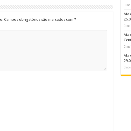
mai
Ata 
26.0
o.
Campos obrigatórios são marcados com
*
mai
Ata 
Cent
mai
Ata 
29.0
abr