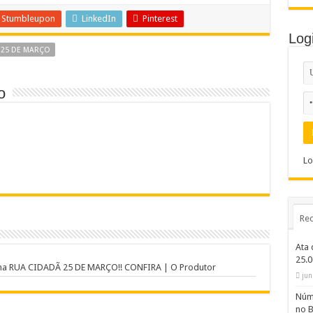
Stumbleupon
LinkedIn
Pinterest
Log
 25 DE MARÇO
o
Lo
Rec
Ata 
25.
s na RUA CIDADÃ 25 DE MARÇO!! CONFIRA | O Produtor
jun
Núme
no B