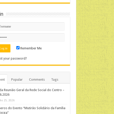
in
Remember Me
st your password?
ent
Popular
Comments
Tags
da Reunião Geral da Rede Social do Centro –
06.2026
ho 25, 2026
ros do Evento “Mutirão Solidário da Família
ixiga”