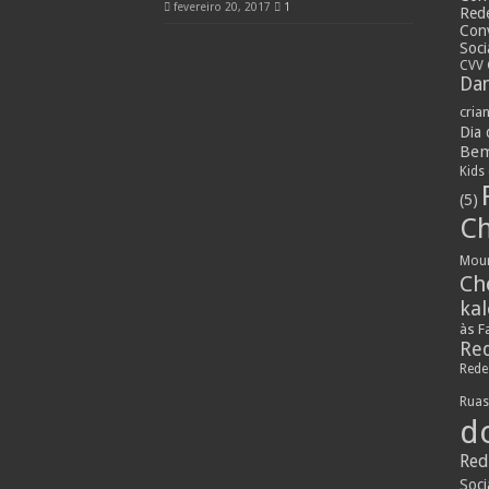
fevereiro 20, 2017
1
Rede
Con
Soci
CVV 
Dan
cria
Dia
Bem
Kids
(5)
Ch
Mou
Ch
ka
às F
Red
Rede
Rua
d
Red
Soci