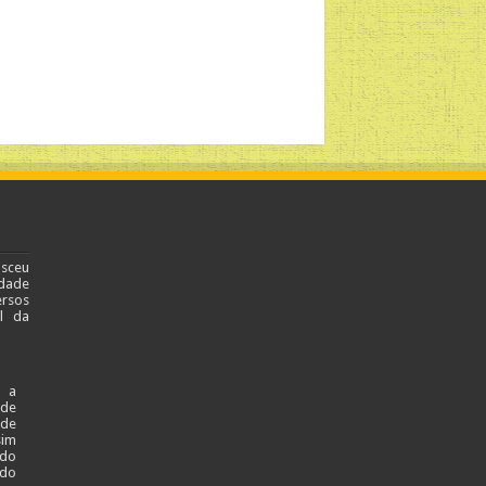
asceu
dade
ersos
al da
 a
ade
 de
sim
 do
 do