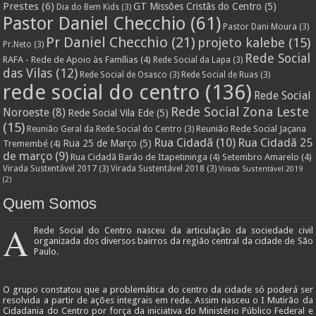
Prestes
(6)
GT Missões Cristãs do Centro
(5)
Dia do Bem Kids
(3)
Pastor Daniel Checchio
(61)
Pastor Dani Moura
(3)
Pr Daniel Checchio
(21)
projeto kalebe
(15)
Pr.Neto
(3)
Rede Social
RAFA - Rede de Apoio às Famílias
(4)
Rede Social da Lapa
(3)
das Vilas
(12)
Rede Social de Osasco
(3)
Rede Social de Ruas
(3)
rede social do centro
(136)
Rede Social
Rede Social Zona Leste
Noroeste
(8)
Rede Social Vila Ede
(5)
(15)
Reunião Rede Social Jaçana
Reunião Geral da Rede Social do Centro
(3)
Rua Cidadã
(10)
Rua Cidadã 25
Rua 25 de Março
(5)
Tremembé
(4)
de março
(9)
Rua Cidadã Barão de Itapetininga
(4)
Setembro Amarelo
(4)
Virada Sustentável 2017
(3)
Virada Sustentável 2018
(3)
Virada Sustentável 2019
(2)
Quem Somos
A
Rede Social do Centro nasceu da articulação da sociedade civil
organizada dos diversos bairros da região central da cidade de São
Paulo.
O grupo constatou que a problemática do centro da cidade só poderá ser
resolvida a partir de ações integrais em rede. Assim nasceu o I Mutirão da
Cidadania do Centro por força da iniciativa do Ministério Público Federal e