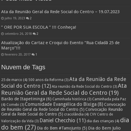
Ata da Reunião Geral da Rede Social do Centro – 19.07.2023
julho 19, 2023
2
” ORE POR SUA ESCOLA ” !!! Conheça!
setembro 26, 2018
2
Atualização do Cartaz e Croqui do Evento “Rua Cidadã 25 de
Março”!!!
fevereiro 20, 2017
1
Nuvem de Tags
Ata da Reunião da Rede
25 de marco
(4)
500 anos da Reforma
(3)
Ata
Social do Centro
(12)
Ata reunião da Rede Social do Centro
(3)
Reunião Geral da Rede Social do Centro
(19)
Barão de Itapetininga
(6)
Caminhada pela Paz
Caminhada histórica
(3)
Comunidade Evangélica do Bixiga
(8)
Convocação
(4)
Comebi
(3)
de Reunião Geral da Rede Social do Centro
(5)
Convocação Reunião
Geral da Rede Social do Centro
(5)
cracolândia
(4)
CVV Centro de
dia
Daniel Checchio
(11)
dia das crianças
(4)
Valorização da Vida
(3)
do bem
(27)
Dia do Bem Julio
Dia do Bem #TamoJunto
(5)