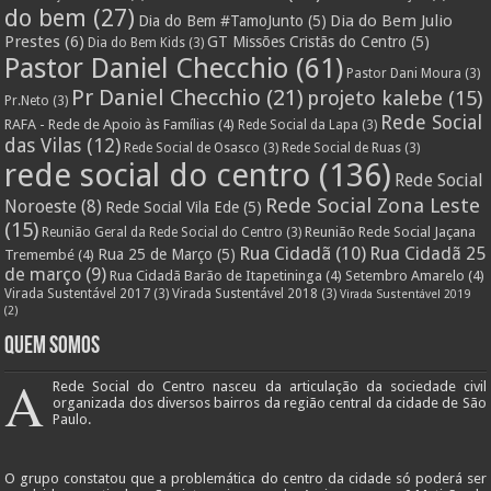
do bem
(27)
Dia do Bem Julio
Dia do Bem #TamoJunto
(5)
Prestes
(6)
GT Missões Cristãs do Centro
(5)
Dia do Bem Kids
(3)
Pastor Daniel Checchio
(61)
Pastor Dani Moura
(3)
Pr Daniel Checchio
(21)
projeto kalebe
(15)
Pr.Neto
(3)
Rede Social
RAFA - Rede de Apoio às Famílias
(4)
Rede Social da Lapa
(3)
das Vilas
(12)
Rede Social de Osasco
(3)
Rede Social de Ruas
(3)
rede social do centro
(136)
Rede Social
Rede Social Zona Leste
Noroeste
(8)
Rede Social Vila Ede
(5)
(15)
Reunião Rede Social Jaçana
Reunião Geral da Rede Social do Centro
(3)
Rua Cidadã
(10)
Rua Cidadã 25
Rua 25 de Março
(5)
Tremembé
(4)
de março
(9)
Rua Cidadã Barão de Itapetininga
(4)
Setembro Amarelo
(4)
Virada Sustentável 2017
(3)
Virada Sustentável 2018
(3)
Virada Sustentável 2019
(2)
Quem Somos
A
Rede Social do Centro nasceu da articulação da sociedade civil
organizada dos diversos bairros da região central da cidade de São
Paulo.
O grupo constatou que a problemática do centro da cidade só poderá ser