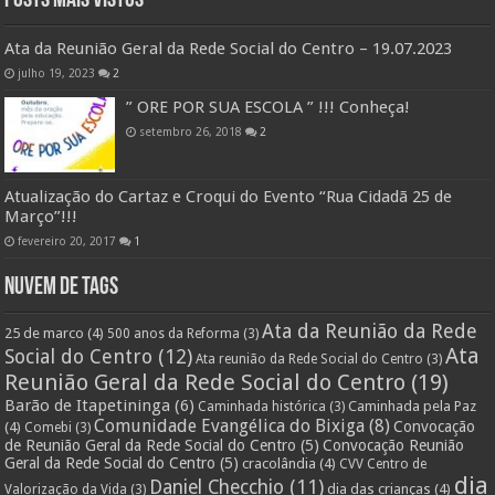
Posts Mais Vistos
Ata da Reunião Geral da Rede Social do Centro – 19.07.2023
julho 19, 2023
2
” ORE POR SUA ESCOLA ” !!! Conheça!
setembro 26, 2018
2
Atualização do Cartaz e Croqui do Evento “Rua Cidadã 25 de
Março”!!!
fevereiro 20, 2017
1
Nuvem de Tags
Ata da Reunião da Rede
25 de marco
(4)
500 anos da Reforma
(3)
Ata
Social do Centro
(12)
Ata reunião da Rede Social do Centro
(3)
Reunião Geral da Rede Social do Centro
(19)
Barão de Itapetininga
(6)
Caminhada pela Paz
Caminhada histórica
(3)
Comunidade Evangélica do Bixiga
(8)
Convocação
(4)
Comebi
(3)
de Reunião Geral da Rede Social do Centro
(5)
Convocação Reunião
Geral da Rede Social do Centro
(5)
cracolândia
(4)
CVV Centro de
dia
Daniel Checchio
(11)
dia das crianças
(4)
Valorização da Vida
(3)