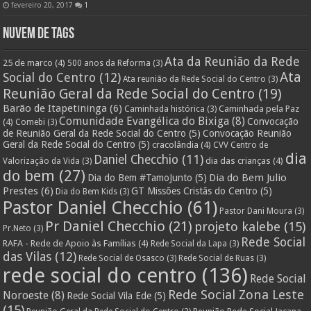
fevereiro 20, 2017
1
Nuvem de Tags
Ata da Reunião da Rede
25 de marco
(4)
500 anos da Reforma
(3)
Ata
Social do Centro
(12)
Ata reunião da Rede Social do Centro
(3)
Reunião Geral da Rede Social do Centro
(19)
Barão de Itapetininga
(6)
Caminhada pela Paz
Caminhada histórica
(3)
Comunidade Evangélica do Bixiga
(8)
Convocação
(4)
Comebi
(3)
de Reunião Geral da Rede Social do Centro
(5)
Convocação Reunião
Geral da Rede Social do Centro
(5)
cracolândia
(4)
CVV Centro de
dia
Daniel Checchio
(11)
dia das crianças
(4)
Valorização da Vida
(3)
do bem
(27)
Dia do Bem Julio
Dia do Bem #TamoJunto
(5)
Prestes
(6)
GT Missões Cristãs do Centro
(5)
Dia do Bem Kids
(3)
Pastor Daniel Checchio
(61)
Pastor Dani Moura
(3)
Pr Daniel Checchio
(21)
projeto kalebe
(15)
Pr.Neto
(3)
Rede Social
RAFA - Rede de Apoio às Famílias
(4)
Rede Social da Lapa
(3)
das Vilas
(12)
Rede Social de Osasco
(3)
Rede Social de Ruas
(3)
rede social do centro
(136)
Rede Social
Rede Social Zona Leste
Noroeste
(8)
Rede Social Vila Ede
(5)
(15)