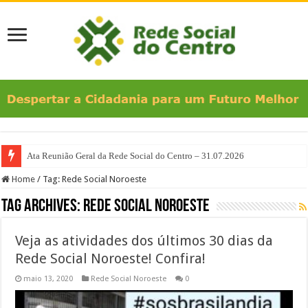
Ata Reunião Geral da Rede Social do Centro – 31.07.2026
Ata da Reunião Geral da Rede Social do Centro – 25.06.2026
Home
/
Tag:
Rede Social Noroeste
Tag Archives:
Rede Social Noroeste
Veja as atividades dos últimos 30 dias da
Rede Social Noroeste! Confira!
maio 13, 2020
Rede Social Noroeste
0