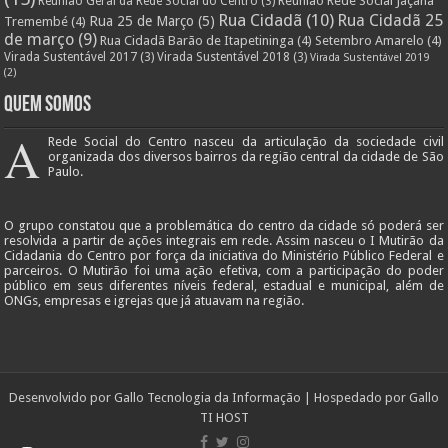
Reunião Rede Social Jaçana
Reunião Geral da Rede Social do Centro
(3)
Rua Cidadã
(10)
Rua Cidadã 25
Rua 25 de Março
(5)
Tremembé
(4)
de março
(9)
Rua Cidadã Barão de Itapetininga
(4)
Setembro Amarelo
(4)
Virada Sustentável 2017
(3)
Virada Sustentável 2018
(3)
Virada Sustentável 2019
(2)
Quem Somos
A
Rede Social do Centro nasceu da articulação da sociedade civil
organizada dos diversos bairros da região central da cidade de São
Paulo.
O grupo constatou que a problemática do centro da cidade só poderá ser
resolvida a partir de ações integrais em rede. Assim nasceu o I Mutirão da
Cidadania do Centro por força da iniciativa do Ministério Público Federal e
parceiros. O Mutirão foi uma ação efetiva, com a participação do poder
público em seus diferentes níveis federal, estadual e municipal, além de
ONGs, empresas e igrejas que já atuavam na região.
Desenvolvido por
Gallo Tecnologia da Informação
| Hospedado por
Gallo
TI HOST