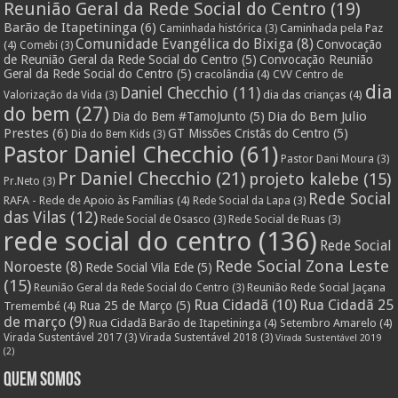
Reunião Geral da Rede Social do Centro
(19)
Barão de Itapetininga
(6)
Caminhada pela Paz
Caminhada histórica
(3)
Comunidade Evangélica do Bixiga
(8)
Convocação
(4)
Comebi
(3)
de Reunião Geral da Rede Social do Centro
(5)
Convocação Reunião
Geral da Rede Social do Centro
(5)
cracolândia
(4)
CVV Centro de
dia
Daniel Checchio
(11)
dia das crianças
(4)
Valorização da Vida
(3)
do bem
(27)
Dia do Bem Julio
Dia do Bem #TamoJunto
(5)
Prestes
(6)
GT Missões Cristãs do Centro
(5)
Dia do Bem Kids
(3)
Pastor Daniel Checchio
(61)
Pastor Dani Moura
(3)
Pr Daniel Checchio
(21)
projeto kalebe
(15)
Pr.Neto
(3)
Rede Social
RAFA - Rede de Apoio às Famílias
(4)
Rede Social da Lapa
(3)
das Vilas
(12)
Rede Social de Osasco
(3)
Rede Social de Ruas
(3)
rede social do centro
(136)
Rede Social
Rede Social Zona Leste
Noroeste
(8)
Rede Social Vila Ede
(5)
(15)
Reunião Rede Social Jaçana
Reunião Geral da Rede Social do Centro
(3)
Rua Cidadã
(10)
Rua Cidadã 25
Rua 25 de Março
(5)
Tremembé
(4)
de março
(9)
Rua Cidadã Barão de Itapetininga
(4)
Setembro Amarelo
(4)
Virada Sustentável 2017
(3)
Virada Sustentável 2018
(3)
Virada Sustentável 2019
(2)
Quem Somos