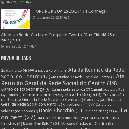
julho 19, 2023
2
” ORE POR SUA ESCOLA ” !!! Conheça!
setembro 26, 2018
2
Atualização do Cartaz e Croqui do Evento “Rua Cidadã 25 de
Março”!!!
fevereiro 20, 2017
1
Nuvem de Tags
Ata da Reunião da Rede
25 de marco
(4)
500 anos da Reforma
(3)
Ata
Social do Centro
(12)
Ata reunião da Rede Social do Centro
(3)
Reunião Geral da Rede Social do Centro
(19)
Barão de Itapetininga
(6)
Caminhada pela Paz
Caminhada histórica
(3)
Comunidade Evangélica do Bixiga
(8)
Convocação
(4)
Comebi
(3)
de Reunião Geral da Rede Social do Centro
(5)
Convocação Reunião
Geral da Rede Social do Centro
(5)
cracolândia
(4)
CVV Centro de
dia
Daniel Checchio
(11)
dia das crianças
(4)
Valorização da Vida
(3)
do bem
(27)
Dia do Bem Julio
Dia do Bem #TamoJunto
(5)
Prestes
(6)
GT Missões Cristãs do Centro
(5)
Dia do Bem Kids
(3)