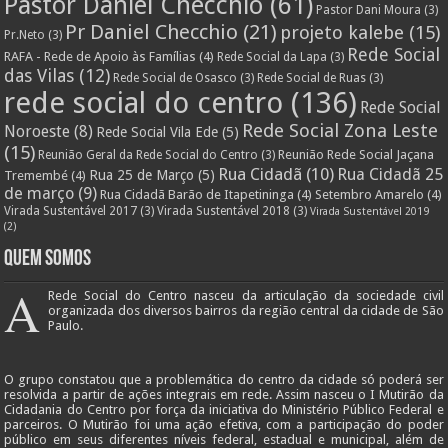
Pastor Daniel Checchio
(61)
Pastor Dani Moura
(3)
Pr Daniel Checchio
(21)
projeto kalebe
(15)
Pr.Neto
(3)
Rede Social
RAFA - Rede de Apoio às Famílias
(4)
Rede Social da Lapa
(3)
das Vilas
(12)
Rede Social de Osasco
(3)
Rede Social de Ruas
(3)
rede social do centro
(136)
Rede Social
Rede Social Zona Leste
Noroeste
(8)
Rede Social Vila Ede
(5)
(15)
Reunião Rede Social Jaçana
Reunião Geral da Rede Social do Centro
(3)
Rua Cidadã
(10)
Rua Cidadã 25
Rua 25 de Março
(5)
Tremembé
(4)
de março
(9)
Rua Cidadã Barão de Itapetininga
(4)
Setembro Amarelo
(4)
Virada Sustentável 2017
(3)
Virada Sustentável 2018
(3)
Virada Sustentável 2019
(2)
Quem Somos
A
Rede Social do Centro nasceu da articulação da sociedade civil
organizada dos diversos bairros da região central da cidade de São
Paulo.
O grupo constatou que a problemática do centro da cidade só poderá ser
resolvida a partir de ações integrais em rede. Assim nasceu o I Mutirão da
Cidadania do Centro por força da iniciativa do Ministério Público Federal e
parceiros. O Mutirão foi uma ação efetiva, com a participação do poder
público em seus diferentes níveis federal, estadual e municipal, além de