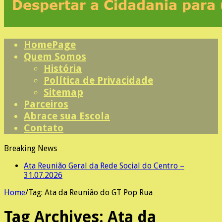
HomePage
Quem Somos
História
Política de Privacidade
Sitemap
Parceiros
Abrace sua Escola
Contato
Breaking News
Ata Reunião Geral da Rede Social do Centro –
31.07.2026
Home
/
Tag:
Ata da Reunião do GT Pop Rua
Tag Archives:
Ata da