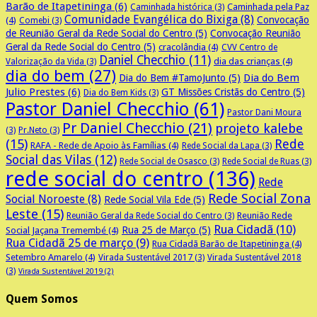
Barão de Itapetininga
(6)
Caminhada pela Paz
Caminhada histórica
(3)
Comunidade Evangélica do Bixiga
(8)
Convocação
(4)
Comebi
(3)
de Reunião Geral da Rede Social do Centro
(5)
Convocação Reunião
Geral da Rede Social do Centro
(5)
cracolândia
(4)
CVV Centro de
Daniel Checchio
(11)
dia das crianças
(4)
Valorização da Vida
(3)
dia do bem
(27)
Dia do Bem
Dia do Bem #TamoJunto
(5)
Julio Prestes
(6)
GT Missões Cristãs do Centro
(5)
Dia do Bem Kids
(3)
Pastor Daniel Checchio
(61)
Pastor Dani Moura
Pr Daniel Checchio
(21)
projeto kalebe
(3)
Pr.Neto
(3)
(15)
Rede
RAFA - Rede de Apoio às Famílias
(4)
Rede Social da Lapa
(3)
Social das Vilas
(12)
Rede Social de Osasco
(3)
Rede Social de Ruas
(3)
rede social do centro
(136)
Rede
Rede Social Zona
Social Noroeste
(8)
Rede Social Vila Ede
(5)
Leste
(15)
Reunião Rede
Reunião Geral da Rede Social do Centro
(3)
Rua Cidadã
(10)
Rua 25 de Março
(5)
Social Jaçana Tremembé
(4)
Rua Cidadã 25 de março
(9)
Rua Cidadã Barão de Itapetininga
(4)
Setembro Amarelo
(4)
Virada Sustentável 2017
(3)
Virada Sustentável 2018
(3)
Virada Sustentável 2019
(2)
Quem Somos