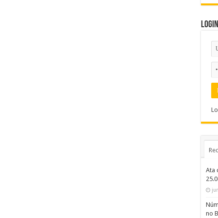
Logi
Lo
Rec
Ata 
25.
ju
Núme
no B