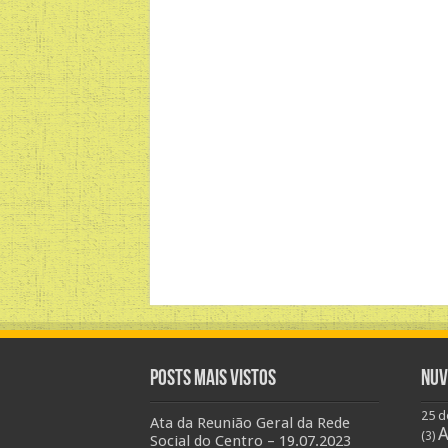
Posts Mais Vistos
Nuv
25 d
Ata da Reunião Geral da Rede
A
(3)
Social do Centro – 19.07.2023