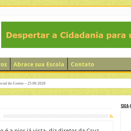
ros
Abrace sua Escola
Contato
ocial do Centro – 25.06.2026
Siga-
a
é a pior já vista, diz diretor da Cruz