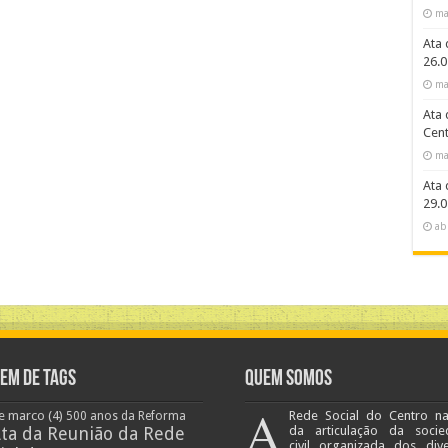
ma
Ata 
26.0
ma
Ata 
Cent
ma
Ata 
29.0
ab
em de Tags
Quem Somos
A
e marco
(4)
Rede Social do Centro n
500 anos da Reforma
ta da Reunião da Rede
da articulação da socie
civil organizada dos div