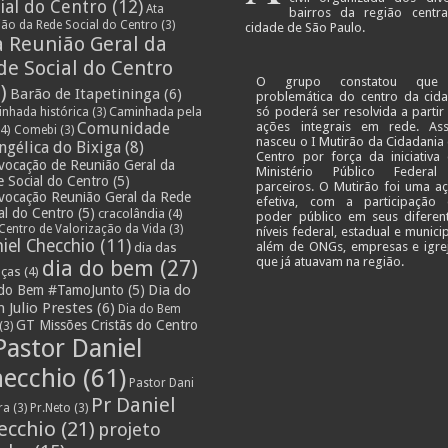
ial do Centro
(12)
Ata
bairros da região centr
ião da Rede Social do Centro
(3)
cidade de São Paulo.
a Reunião Geral da
de Social do Centro
O grupo constatou que
)
Barão de Itapetininga
(6)
problemática do centro da cid
Caminhada pela
só poderá ser resolvida a partir
nhada histórica
(3)
Comunidade
ações integrais em rede. As
4)
Comebi
(3)
nasceu o I Mutirão da Cidadania
ngélica do Bixiga
(8)
Centro por força da iniciativa
vocação de Reunião Geral da
Ministério Público Federa
 Social do Centro
(5)
parceiros. O Mutirão foi uma a
vocação Reunião Geral da Rede
efetiva, com a participação
al do Centro
(5)
cracolândia
(4)
poder público em seus diferen
Centro de Valorização da Vida
(3)
níveis federal, estadual e municip
iel Checchio
(11)
além de ONGs, empresas e igre
dia das
que já atuavam na região.
dia do bem
(27)
nças
(4)
Dia do
 do Bem #TamoJunto
(5)
 Julio Prestes
(6)
Dia do Bem
GT Missões Cristãs do Centro
(3)
Pastor Daniel
ecchio
(61)
Pastor Dani
Pr Daniel
ra
(3)
Pr.Neto
(3)
ecchio
(21)
projeto