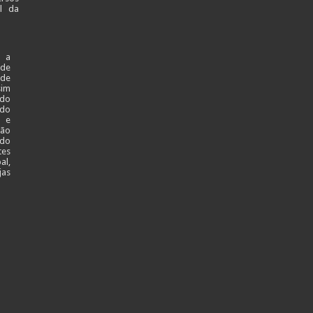
al da
 a
ade
 de
sim
 do
 do
l e
ção
 do
tes
al,
jas