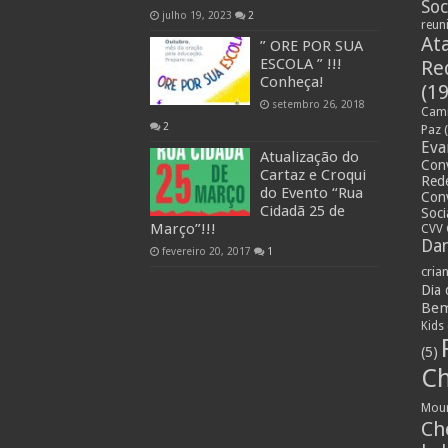
Soc
julho 19, 2023
2
reun
At
” ORE POR SUA
ESCOLA ” !!!
Re
Conheça!
(19
setembro 26, 2018
Cami
2
Paz
(
Eva
Atualização do
Con
Cartaz e Croqui
Rede
do Evento “Rua
Con
Cidadã 25 de
Soci
Março”!!!
CVV 
Dan
fevereiro 20, 2017
1
cria
Dia
Bem
Kids
(5)
Ch
Mou
Ch