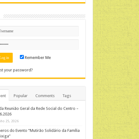
n
Remember Me
st your password?
ent
Popular
Comments
Tags
da Reunião Geral da Rede Social do Centro –
06.2026
nho 25, 2026
ros do Evento “Mutirão Solidário da Família
ixiga”