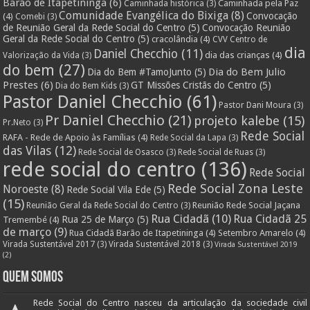
Barão de Itapetininga
(6)
Caminhada pela Paz
Caminhada histórica
(3)
Comunidade Evangélica do Bixiga
(8)
Convocação
(4)
Comebi
(3)
de Reunião Geral da Rede Social do Centro
(5)
Convocação Reunião
Geral da Rede Social do Centro
(5)
cracolândia
(4)
CVV Centro de
dia
Daniel Checchio
(11)
dia das crianças
(4)
Valorização da Vida
(3)
do bem
(27)
Dia do Bem Julio
Dia do Bem #TamoJunto
(5)
Prestes
(6)
GT Missões Cristãs do Centro
(5)
Dia do Bem Kids
(3)
Pastor Daniel Checchio
(61)
Pastor Dani Moura
(3)
Pr Daniel Checchio
(21)
projeto kalebe
(15)
Pr.Neto
(3)
Rede Social
RAFA - Rede de Apoio às Famílias
(4)
Rede Social da Lapa
(3)
das Vilas
(12)
Rede Social de Osasco
(3)
Rede Social de Ruas
(3)
rede social do centro
(136)
Rede Social
Rede Social Zona Leste
Noroeste
(8)
Rede Social Vila Ede
(5)
(15)
Reunião Rede Social Jaçana
Reunião Geral da Rede Social do Centro
(3)
Rua Cidadã
(10)
Rua Cidadã 25
Rua 25 de Março
(5)
Tremembé
(4)
de março
(9)
Rua Cidadã Barão de Itapetininga
(4)
Setembro Amarelo
(4)
Virada Sustentável 2017
(3)
Virada Sustentável 2018
(3)
Virada Sustentável 2019
(2)
Quem Somos
Rede Social do Centro nasceu da articulação da sociedade civil