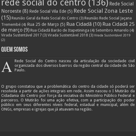
rede social do centro
(136)
Rede Social
Rede Social Zona Leste
Noroeste
(8)
Rede Social Vila Ede
(5)
(15)
Reunião Rede Social Jaçana
Reunião Geral da Rede Social do Centro
(3)
Rua Cidadã
(10)
Rua Cidadã 25
Rua 25 de Março
(5)
Tremembé
(4)
de março
(9)
Rua Cidadã Barão de Itapetininga
(4)
Setembro Amarelo
(4)
Virada Sustentável 2017
(3)
Virada Sustentável 2018
(3)
Virada Sustentável 2019
(2)
Quem Somos
A
Rede Social do Centro nasceu da articulação da sociedade civil
organizada dos diversos bairros da região central da cidade de São
Paulo.
O grupo constatou que a problemática do centro da cidade só poderá ser
resolvida a partir de ações integrais em rede. Assim nasceu o I Mutirão da
Cidadania do Centro por força da iniciativa do Ministério Público Federal e
parceiros. O Mutirão foi uma ação efetiva, com a participação do poder
público em seus diferentes níveis federal, estadual e municipal, além de
ONGs, empresas e igrejas que já atuavam na região.