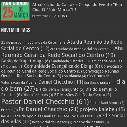
Atualização do Cartaz e Croqui do Evento “Rua
Cidadã 25 de Março”!!!
fevereiro 20, 2017
1
Nuvem de Tags
Ata da Reunião da Rede
25 de marco
(4)
500 anos da Reforma
(3)
Ata
Social do Centro
(12)
Ata reunião da Rede Social do Centro
(3)
Reunião Geral da Rede Social do Centro
(19)
Barão de Itapetininga
(6)
Caminhada pela Paz
Caminhada histórica
(3)
Comunidade Evangélica do Bixiga
(8)
Convocação
(4)
Comebi
(3)
de Reunião Geral da Rede Social do Centro
(5)
Convocação Reunião
Geral da Rede Social do Centro
(5)
cracolândia
(4)
CVV Centro de
dia
Daniel Checchio
(11)
dia das crianças
(4)
Valorização da Vida
(3)
do bem
(27)
Dia do Bem Julio
Dia do Bem #TamoJunto
(5)
Prestes
(6)
GT Missões Cristãs do Centro
(5)
Dia do Bem Kids
(3)
Pastor Daniel Checchio
(61)
Pastor Dani Moura
(3)
Pr Daniel Checchio
(21)
projeto kalebe
(15)
Pr.Neto
(3)
Rede Social
RAFA - Rede de Apoio às Famílias
(4)
Rede Social da Lapa
(3)
das Vilas
(12)
Rede Social de Osasco
(3)
Rede Social de Ruas
(3)