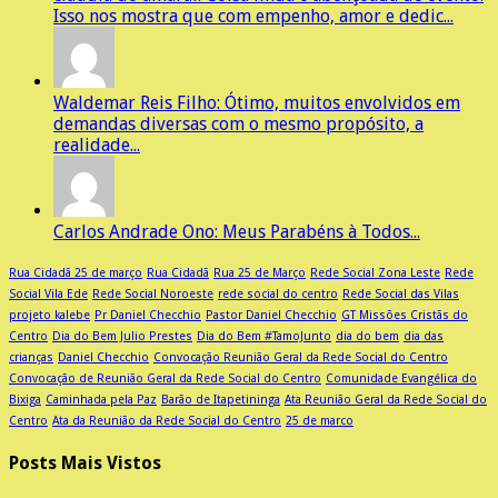
Isso nos mostra que com empenho, amor e dedic...
Waldemar Reis Filho: Ótimo, muitos envolvidos em
demandas diversas com o mesmo propósito, a
realidade...
Carlos Andrade Ono: Meus Parabéns à Todos...
Rua Cidadã 25 de março
Rua Cidadã
Rua 25 de Março
Rede Social Zona Leste
Rede
Social Vila Ede
Rede Social Noroeste
rede social do centro
Rede Social das Vilas
projeto kalebe
Pr Daniel Checchio
Pastor Daniel Checchio
GT Missões Cristãs do
Centro
Dia do Bem Julio Prestes
Dia do Bem #TamoJunto
dia do bem
dia das
crianças
Daniel Checchio
Convocação Reunião Geral da Rede Social do Centro
Convocação de Reunião Geral da Rede Social do Centro
Comunidade Evangélica do
Bixiga
Caminhada pela Paz
Barão de Itapetininga
Ata Reunião Geral da Rede Social do
Centro
Ata da Reunião da Rede Social do Centro
25 de marco
Posts Mais Vistos