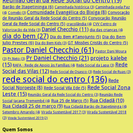
Reunião Geral da Rede Social do Centro
(19)
Barão de Itapetininga
(6)
Caminhada pela Paz
Caminhada histórica
(3)
Comunidade Evangélica do Bixiga
(8)
Convocação
(4)
Comebi
(3)
de Reunião Geral da Rede Social do Centro
(5)
Convocação Reunião
Geral da Rede Social do Centro
(5)
cracolândia
(4)
CVV Centro de
Daniel Checchio
(11)
dia das crianças
(4)
Valorização da Vida
(3)
dia do bem
(27)
Dia do Bem
Dia do Bem #TamoJunto
(5)
Julio Prestes
(6)
GT Missões Cristãs do Centro
(5)
Dia do Bem Kids
(3)
Pastor Daniel Checchio
(61)
Pastor Dani Moura
Pr Daniel Checchio
(21)
projeto kalebe
(3)
Pr.Neto
(3)
(15)
Rede
RAFA - Rede de Apoio às Famílias
(4)
Rede Social da Lapa
(3)
Social das Vilas
(12)
Rede Social de Osasco
(3)
Rede Social de Ruas
(3)
rede social do centro
(136)
Rede
Rede Social Zona
Social Noroeste
(8)
Rede Social Vila Ede
(5)
Leste
(15)
Reunião Rede
Reunião Geral da Rede Social do Centro
(3)
Rua Cidadã
(10)
Rua 25 de Março
(5)
Social Jaçana Tremembé
(4)
Rua Cidadã 25 de março
(9)
Rua Cidadã Barão de Itapetininga
(4)
Setembro Amarelo
(4)
Virada Sustentável 2017
(3)
Virada Sustentável 2018
(3)
Virada Sustentável 2019
(2)
Quem Somos