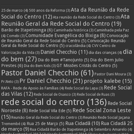
Ata da Reunião da Rede
25 de marco
(4)
500 anos da Reforma
(3)
Ata
Social do Centro
(12)
Ata reunião da Rede Social do Centro
(3)
Reunião Geral da Rede Social do Centro
(19)
Barão de Itapetininga
(6)
Caminhada pela Paz
Caminhada histórica
(3)
Comunidade Evangélica do Bixiga
(8)
Convocação
(4)
Comebi
(3)
de Reunião Geral da Rede Social do Centro
(5)
Convocação Reunião
Geral da Rede Social do Centro
(5)
cracolândia
(4)
CVV Centro de
dia
Daniel Checchio
(11)
dia das crianças
(4)
Valorização da Vida
(3)
do bem
(27)
Dia do Bem Julio
Dia do Bem #TamoJunto
(5)
Prestes
(6)
GT Missões Cristãs do Centro
(5)
Dia do Bem Kids
(3)
Pastor Daniel Checchio
(61)
Pastor Dani Moura
(3)
Pr Daniel Checchio
(21)
projeto kalebe
(15)
Pr.Neto
(3)
Rede Social
RAFA - Rede de Apoio às Famílias
(4)
Rede Social da Lapa
(3)
das Vilas
(12)
Rede Social de Osasco
(3)
Rede Social de Ruas
(3)
rede social do centro
(136)
Rede Social
Rede Social Zona Leste
Noroeste
(8)
Rede Social Vila Ede
(5)
(15)
Reunião Rede Social Jaçana
Reunião Geral da Rede Social do Centro
(3)
Rua Cidadã
(10)
Rua Cidadã 25
Rua 25 de Março
(5)
Tremembé
(4)
de março
(9)
Rua Cidadã Barão de Itapetininga
(4)
Setembro Amarelo
(4)