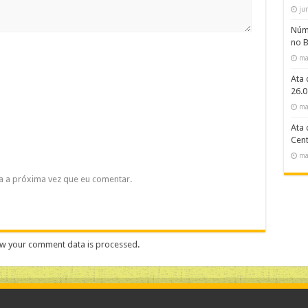
ju
Núme
no B
ma
Ata 
26.0
ma
Ata 
Cent
ma
a a próxima vez que eu comentar.
w your comment data is processed
.