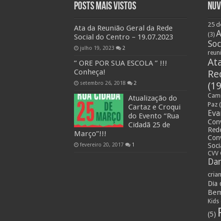
Posts Mais Vistos
Nuv
25 d
Ata da Reunião Geral da Rede
A
(3)
Social do Centro – 19.07.2023
Soc
julho 19, 2023
2
reun
At
” ORE POR SUA ESCOLA ” !!!
Conheça!
Re
setembro 26, 2018
2
(19
Cami
Atualização do
Paz
(
Cartaz e Croqui
Eva
do Evento “Rua
Con
Cidadã 25 de
Rede
Março”!!!
Con
fevereiro 20, 2017
1
Soci
CVV 
Dan
cria
Dia
Bem
Kids
(5)