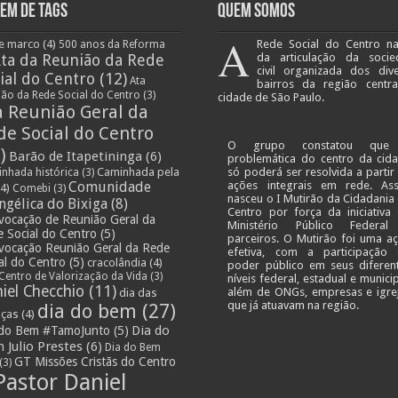
em de Tags
Quem Somos
A
e marco
(4)
Rede Social do Centro n
500 anos da Reforma
ta da Reunião da Rede
da articulação da socie
civil organizada dos div
ial do Centro
(12)
Ata
bairros da região centr
ião da Rede Social do Centro
(3)
cidade de São Paulo.
a Reunião Geral da
de Social do Centro
O grupo constatou que
)
Barão de Itapetininga
(6)
problemática do centro da cid
Caminhada pela
só poderá ser resolvida a partir
nhada histórica
(3)
Comunidade
ações integrais em rede. As
4)
Comebi
(3)
nasceu o I Mutirão da Cidadania
ngélica do Bixiga
(8)
Centro por força da iniciativa
vocação de Reunião Geral da
Ministério Público Federa
 Social do Centro
(5)
parceiros. O Mutirão foi uma a
vocação Reunião Geral da Rede
efetiva, com a participação
al do Centro
(5)
cracolândia
(4)
poder público em seus diferen
Centro de Valorização da Vida
(3)
níveis federal, estadual e municip
iel Checchio
(11)
além de ONGs, empresas e igre
dia das
que já atuavam na região.
dia do bem
(27)
nças
(4)
Dia do
 do Bem #TamoJunto
(5)
 Julio Prestes
(6)
Dia do Bem
GT Missões Cristãs do Centro
(3)
Pastor Daniel