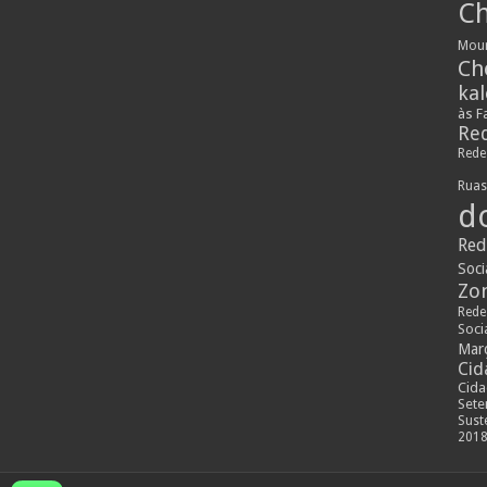
Ch
Mou
Ch
ka
às F
Red
Rede
Rua
d
Red
Soci
Zo
Rede
Soci
Mar
Cid
Cida
Set
Sust
201