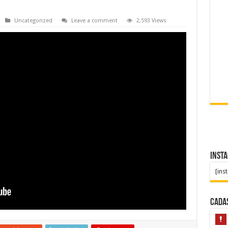
Uncategorized
Leave a comment
2,593 Views
Inst
[ins
Cada