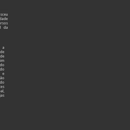
asceu
dade
ersos
al da
 a
ade
 de
sim
 do
 do
l e
ção
 do
tes
al,
jas