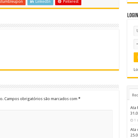
Stumbleupon
LinkedIn
Pinterest
Logi
Lo
Rec
o.
Campos obrigatórios são marcados com
*
Ata 
31.0
1 
Ata 
25.