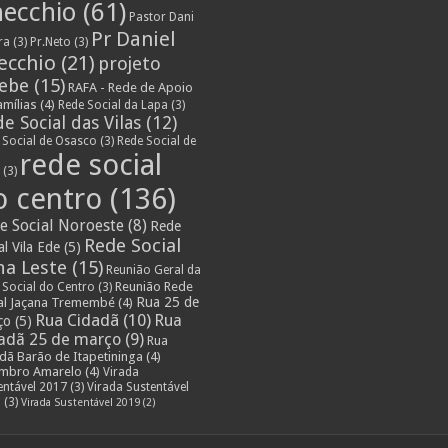
ecchio
(61)
Pastor Dani
Pr Daniel
ra
(3)
Pr.Neto
(3)
ecchio
(21)
projeto
lebe
(15)
RAFA - Rede de Apoio
amílias
(4)
Rede Social da Lapa
(3)
e Social das Vilas
(12)
 Social de Osasco
(3)
Rede Social de
rede social
s
(3)
o centro
(136)
e Social Noroeste
(8)
Rede
Rede Social
al Vila Ede
(5)
na Leste
(15)
Reunião Geral da
Reunião Rede
 Social do Centro
(3)
Rua 25 de
al Jaçana Tremembé
(4)
Rua Cidadã
(10)
Rua
ço
(5)
adã 25 de março
(9)
Rua
dã Barão de Itapetininga
(4)
embro Amarelo
(4)
Virada
entável 2017
(3)
Virada Sustentável
8
(3)
Virada Sustentável 2019
(2)