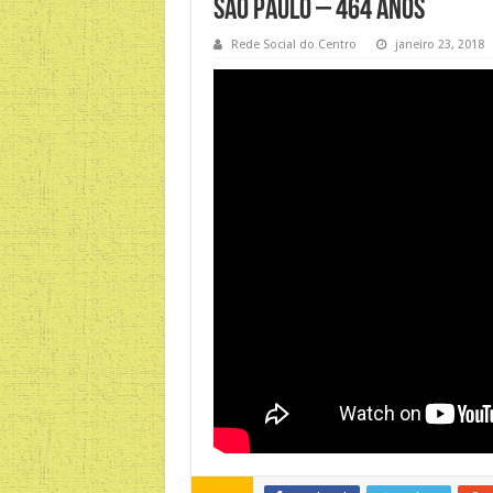
São Paulo – 464 anos
Rede Social do Centro
janeiro 23, 2018