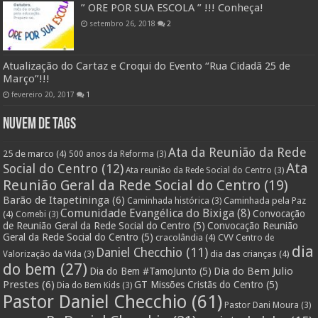
” ORE POR SUA ESCOLA ” !!! Conheça!
setembro 26, 2018
2
Atualização do Cartaz e Croqui do Evento “Rua Cidadã 25 de
Março”!!!
fevereiro 20, 2017
1
Nuvem de Tags
Ata da Reunião da Rede
25 de marco
(4)
500 anos da Reforma
(3)
Ata
Social do Centro
(12)
Ata reunião da Rede Social do Centro
(3)
Reunião Geral da Rede Social do Centro
(19)
Barão de Itapetininga
(6)
Caminhada pela Paz
Caminhada histórica
(3)
Comunidade Evangélica do Bixiga
(8)
Convocação
(4)
Comebi
(3)
de Reunião Geral da Rede Social do Centro
(5)
Convocação Reunião
Geral da Rede Social do Centro
(5)
cracolândia
(4)
CVV Centro de
dia
Daniel Checchio
(11)
dia das crianças
(4)
Valorização da Vida
(3)
do bem
(27)
Dia do Bem Julio
Dia do Bem #TamoJunto
(5)
Prestes
(6)
GT Missões Cristãs do Centro
(5)
Dia do Bem Kids
(3)
Pastor Daniel Checchio
(61)
Pastor Dani Moura
(3)