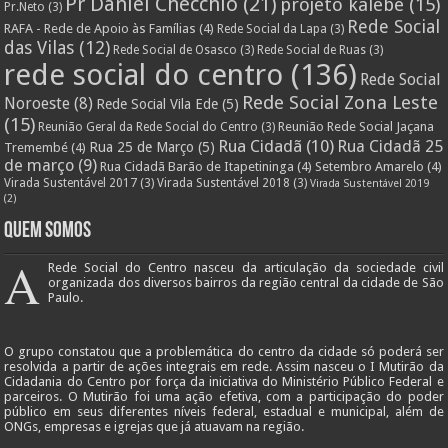
Pr Daniel Checchio
(21)
projeto kalebe
(15)
Pr.Neto
(3)
Rede Social
RAFA - Rede de Apoio às Famílias
(4)
Rede Social da Lapa
(3)
das Vilas
(12)
Rede Social de Osasco
(3)
Rede Social de Ruas
(3)
rede social do centro
(136)
Rede Social
Rede Social Zona Leste
Noroeste
(8)
Rede Social Vila Ede
(5)
(15)
Reunião Rede Social Jaçana
Reunião Geral da Rede Social do Centro
(3)
Rua Cidadã
(10)
Rua Cidadã 25
Rua 25 de Março
(5)
Tremembé
(4)
de março
(9)
Rua Cidadã Barão de Itapetininga
(4)
Setembro Amarelo
(4)
Virada Sustentável 2017
(3)
Virada Sustentável 2018
(3)
Virada Sustentável 2019
(2)
Quem Somos
A
Rede Social do Centro nasceu da articulação da sociedade civil
organizada dos diversos bairros da região central da cidade de São
Paulo.
O grupo constatou que a problemática do centro da cidade só poderá ser
resolvida a partir de ações integrais em rede. Assim nasceu o I Mutirão da
Cidadania do Centro por força da iniciativa do Ministério Público Federal e
parceiros. O Mutirão foi uma ação efetiva, com a participação do poder
público em seus diferentes níveis federal, estadual e municipal, além de
ONGs, empresas e igrejas que já atuavam na região.