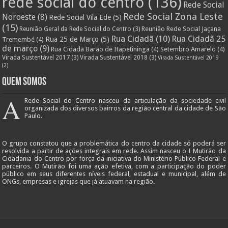
rede social do centro
(136)
Rede Social
Rede Social Zona Leste
Noroeste
(8)
Rede Social Vila Ede
(5)
(15)
Reunião Rede Social Jaçana
Reunião Geral da Rede Social do Centro
(3)
Rua Cidadã
(10)
Rua Cidadã 25
Rua 25 de Março
(5)
Tremembé
(4)
de março
(9)
Rua Cidadã Barão de Itapetininga
(4)
Setembro Amarelo
(4)
Virada Sustentável 2017
(3)
Virada Sustentável 2018
(3)
Virada Sustentável 2019
(2)
Quem Somos
A
Rede Social do Centro nasceu da articulação da sociedade civil
organizada dos diversos bairros da região central da cidade de São
Paulo.
O grupo constatou que a problemática do centro da cidade só poderá ser
resolvida a partir de ações integrais em rede. Assim nasceu o I Mutirão da
Cidadania do Centro por força da iniciativa do Ministério Público Federal e
parceiros. O Mutirão foi uma ação efetiva, com a participação do poder
público em seus diferentes níveis federal, estadual e municipal, além de
ONGs, empresas e igrejas que já atuavam na região.