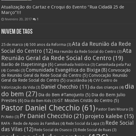
Atualização do Cartaz e Croqui do Evento “Rua Cidadã 25 de
Março”!!!
fevereiro 20, 2017
1
Nuvem de Tags
Ata da Reunião da Rede
25 de marco
(4)
500 anos da Reforma
(3)
Ata
Social do Centro
(12)
Ata reunião da Rede Social do Centro
(3)
Reunião Geral da Rede Social do Centro
(19)
Barão de Itapetininga
(6)
Caminhada pela Paz
Caminhada histórica
(3)
Comunidade Evangélica do Bixiga
(8)
Convocação
(4)
Comebi
(3)
de Reunião Geral da Rede Social do Centro
(5)
Convocação Reunião
Geral da Rede Social do Centro
(5)
cracolândia
(4)
CVV Centro de
dia
Daniel Checchio
(11)
dia das crianças
(4)
Valorização da Vida
(3)
do bem
(27)
Dia do Bem Julio
Dia do Bem #TamoJunto
(5)
Prestes
(6)
GT Missões Cristãs do Centro
(5)
Dia do Bem Kids
(3)
Pastor Daniel Checchio
(61)
Pastor Dani Moura
(3)
Pr Daniel Checchio
(21)
projeto kalebe
(15)
Pr.Neto
(3)
Rede Social
RAFA - Rede de Apoio às Famílias
(4)
Rede Social da Lapa
(3)
das Vilas
(12)
Rede Social de Osasco
(3)
Rede Social de Ruas
(3)