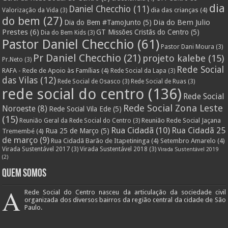
dia
Daniel Checchio
(11)
dia das crianças
(4)
Valorização da Vida
(3)
do bem
(27)
Dia do Bem Julio
Dia do Bem #TamoJunto
(5)
Prestes
(6)
GT Missões Cristãs do Centro
(5)
Dia do Bem Kids
(3)
Pastor Daniel Checchio
(61)
Pastor Dani Moura
(3)
Pr Daniel Checchio
(21)
projeto kalebe
(15)
Pr.Neto
(3)
Rede Social
RAFA - Rede de Apoio às Famílias
(4)
Rede Social da Lapa
(3)
das Vilas
(12)
Rede Social de Osasco
(3)
Rede Social de Ruas
(3)
rede social do centro
(136)
Rede Social
Rede Social Zona Leste
Noroeste
(8)
Rede Social Vila Ede
(5)
(15)
Reunião Rede Social Jaçana
Reunião Geral da Rede Social do Centro
(3)
Rua Cidadã
(10)
Rua Cidadã 25
Rua 25 de Março
(5)
Tremembé
(4)
de março
(9)
Rua Cidadã Barão de Itapetininga
(4)
Setembro Amarelo
(4)
Virada Sustentável 2017
(3)
Virada Sustentável 2018
(3)
Virada Sustentável 2019
(2)
Quem Somos
A
Rede Social do Centro nasceu da articulação da sociedade civil
organizada dos diversos bairros da região central da cidade de São
Paulo.