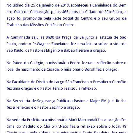
No ultimo dia 25 de Janeiro de 2019, aconteceu a Caminhada do Bem
e o Culto de Celebração pelos 465 anos da Cidade de São Paulo, a
ação foi promovida pela Rede Social do Centro e o seu Grupo de
Trabalho das Missões Cristãs do Centro.
A Caminhada saiu às 9h30 da Praça da Sé junto à estátua de São
Paulo, onde o Pr.Wagner Zanelatto fez uma leitura sobre a vida de
São Paulo, os Pastores Efigênio e Babão fizeram a oração.
No Páteo do Colégio, o missionário Pedro fez uma reflexão sobre o
local de nascimento da Cidade, o missionário Boroh fez a oração.
Na Faculdade de Direito do Largo São Francisco o Presbítero Cornélio
fez uma oração e o Pastor Tércio realizou a reflexão.
Na Secretaria de Segurança Pública o Pastor e Major PM Joel Rocha
fez a reflexão e o Pastor Zezinho a oração.
Na sede da Prefeitura a missionária Marli Marcandali fez a oração. Em
cima do Viaduto do Chá o Pr.Neto fez a reflexão sobre o local, Pr
Tércio orou pela cidade e o missionário Fabio Bandeira fez uma