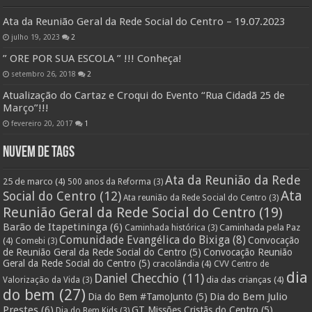
Ata da Reunião Geral da Rede Social do Centro – 19.07.2023
julho 19, 2023
2
” ORE POR SUA ESCOLA ” !!! Conheça!
setembro 26, 2018
2
Atualização do Cartaz e Croqui do Evento “Rua Cidadã 25 de
Março”!!!
fevereiro 20, 2017
1
Nuvem de Tags
Ata da Reunião da Rede
25 de marco
(4)
500 anos da Reforma
(3)
Ata
Social do Centro
(12)
Ata reunião da Rede Social do Centro
(3)
Reunião Geral da Rede Social do Centro
(19)
Barão de Itapetininga
(6)
Caminhada pela Paz
Caminhada histórica
(3)
Comunidade Evangélica do Bixiga
(8)
Convocação
(4)
Comebi
(3)
de Reunião Geral da Rede Social do Centro
(5)
Convocação Reunião
Geral da Rede Social do Centro
(5)
cracolândia
(4)
CVV Centro de
dia
Daniel Checchio
(11)
dia das crianças
(4)
Valorização da Vida
(3)
do bem
(27)
Dia do Bem Julio
Dia do Bem #TamoJunto
(5)
Prestes
(6)
GT Missões Cristãs do Centro
(5)
Dia do Bem Kids
(3)