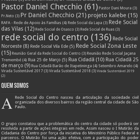
Pastor Daniel Checchio
(61)
Pastor Dani Moura
(3)
Pr Daniel Checchio
(21)
projeto kalebe
(15)
Pr.Neto
(3)
Rede Social
RAFA - Rede de Apoio às Famílias
(4)
Rede Social da Lapa
(3)
das Vilas
(12)
Rede Social de Osasco
(3)
Rede Social de Ruas
(3)
rede social do centro
(136)
Rede Social
Rede Social Zona Leste
Noroeste
(8)
Rede Social Vila Ede
(5)
(15)
Reunião Rede Social Jaçana
Reunião Geral da Rede Social do Centro
(3)
Rua Cidadã
(10)
Rua Cidadã 25
Rua 25 de Março
(5)
Tremembé
(4)
de março
(9)
Rua Cidadã Barão de Itapetininga
(4)
Setembro Amarelo
(4)
Virada Sustentável 2017
(3)
Virada Sustentável 2018
(3)
Virada Sustentável 2019
(2)
Quem Somos
A
Rede Social do Centro nasceu da articulação da sociedade civil
organizada dos diversos bairros da região central da cidade de São
Paulo.
O grupo constatou que a problemática do centro da cidade só poderá ser
resolvida a partir de ações integrais em rede. Assim nasceu o I Mutirão da
Cidadania do Centro por força da iniciativa do Ministério Público Federal e
parceiros. O Mutirão foi uma ação efetiva, com a participação do poder