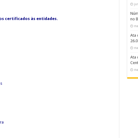
ju
Núme
s certificados às entidades.
no B
ma
Ata 
26.0
ma
Ata 
Cent
ma
es
ra