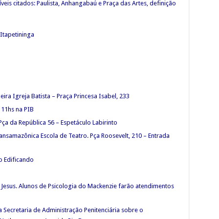
íveis citados: Paulista, Anhangabaú e Praça das Artes, definição
Itapetininga
eira Igreja Batista – Praça Princesa Isabel, 233
 11hs na PIB
Pça da República 56 – Espetáculo Labirinto
ransamazônica Escola de Teatro. Pça Roosevelt, 210 – Entrada
o Edificando
Jesus. Alunos de Psicologia do Mackenzie farão atendimentos
Secretaria de Administração Penitenciária sobre o