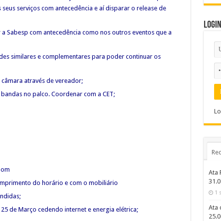
seus serviços com antecedência e aí disparar o release de
Logi
r a Sabesp com antecedência como nos outros eventos que a
des similares e complementares para poder continuar os
 câmara através de vereador;
 bandas no palco. Coordenar com a CET;
Lo
Rec
 bom
Ata 
31.0
primento do horário e com o mobiliário
1 
ndidas;
Ata 
 25 de Março cedendo internet e energia elétrica;
25.