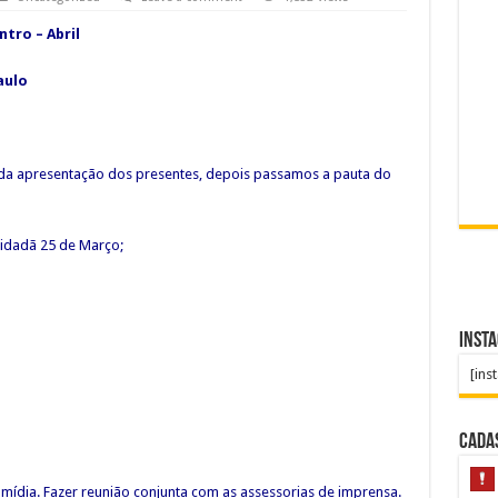
tro – Abril
aulo
pida apresentação dos presentes, depois passamos a pauta do
Cidadã 25 de Março;
Inst
[ins
Cada
mídia. Fazer reunião conjunta com as assessorias de imprensa.