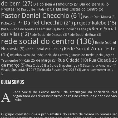
do bem
(27)
Dia do Bem Julio
Dia do Bem #TamoJunto
(5)
Prestes
(6)
GT Missões Cristãs do Centro
(5)
Dia do Bem Kids
(3)
Pastor Daniel Checchio
(61)
Pastor Dani Moura
(3)
Pr Daniel Checchio
(21)
projeto kalebe
(15)
Pr.Neto
(3)
Rede Social
RAFA - Rede de Apoio às Famílias
(4)
Rede Social da Lapa
(3)
das Vilas
(12)
Rede Social de Osasco
(3)
Rede Social de Ruas
(3)
rede social do centro
(136)
Rede Social
Rede Social Zona Leste
Noroeste
(8)
Rede Social Vila Ede
(5)
(15)
Reunião Rede Social Jaçana
Reunião Geral da Rede Social do Centro
(3)
Rua Cidadã
(10)
Rua Cidadã 25
Rua 25 de Março
(5)
Tremembé
(4)
de março
(9)
Rua Cidadã Barão de Itapetininga
(4)
Setembro Amarelo
(4)
Virada Sustentável 2017
(3)
Virada Sustentável 2018
(3)
Virada Sustentável 2019
(2)
Quem Somos
A
Rede Social do Centro nasceu da articulação da sociedade civil
organizada dos diversos bairros da região central da cidade de São
Paulo.
O grupo constatou que a problemática do centro da cidade só poderá ser