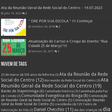
Ata da Reunião Geral da Rede Social do Centro – 19.07.2023
julho 19, 2023
2
” ORE POR SUA ESCOLA ” !!! Conheça!
setembro 26, 2018
2
Atualização do Cartaz e Croqui do Evento “Rua
Cidadã 25 de Março”!!!
fevereiro 20, 2017
1
Nuvem de Tags
Ata da Reunião da Rede
25 de marco
(4)
500 anos da Reforma
(3)
Ata
Social do Centro
(12)
Ata reunião da Rede Social do Centro
(3)
Reunião Geral da Rede Social do Centro
(19)
Barão de Itapetininga
(6)
Caminhada pela Paz
Caminhada histórica
(3)
Comunidade Evangélica do Bixiga
(8)
Convocação
(4)
Comebi
(3)
de Reunião Geral da Rede Social do Centro
(5)
Convocação Reunião
Geral da Rede Social do Centro
(5)
cracolândia
(4)
CVV Centro de
dia
Daniel Checchio
(11)
dia das crianças
(4)
Valorização da Vida
(3)