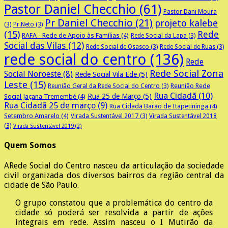
Pastor Daniel Checchio
(61)
Pastor Dani Moura
Pr Daniel Checchio
(21)
projeto kalebe
(3)
Pr.Neto
(3)
(15)
Rede
RAFA - Rede de Apoio às Famílias
(4)
Rede Social da Lapa
(3)
Social das Vilas
(12)
Rede Social de Osasco
(3)
Rede Social de Ruas
(3)
rede social do centro
(136)
Rede
Rede Social Zona
Social Noroeste
(8)
Rede Social Vila Ede
(5)
Leste
(15)
Reunião Rede
Reunião Geral da Rede Social do Centro
(3)
Rua Cidadã
(10)
Rua 25 de Março
(5)
Social Jaçana Tremembé
(4)
Rua Cidadã 25 de março
(9)
Rua Cidadã Barão de Itapetininga
(4)
Setembro Amarelo
(4)
Virada Sustentável 2017
(3)
Virada Sustentável 2018
(3)
Virada Sustentável 2019
(2)
Quem Somos
A
Rede Social do Centro nasceu da articulação da sociedade
civil organizada dos diversos bairros da região central da
cidade de São Paulo.
O grupo constatou que a problemática do centro da
cidade só poderá ser resolvida a partir de ações
integrais em rede. Assim nasceu o I Mutirão da