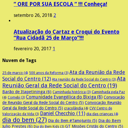
” ORE POR SUA ESCOLA ” !!! Conheça!
setembro 26, 2018
2
Atualização do Cartaz e Croqui do Evento
“Rua Cidadã 25 de Março”!!!
fevereiro 20, 2017
1
Nuvem de Tags
Ata da Reunião da Rede
25 de marco
(4)
500 anos da Reforma
(3)
Ata
Social do Centro
(12)
Ata reunião da Rede Social do Centro
(3)
Reunião Geral da Rede Social do Centro
(19)
Barão de Itapetininga
(6)
Caminhada pela Paz
Caminhada histórica
(3)
Comunidade Evangélica do Bixiga
(8)
Convocação
(4)
Comebi
(3)
de Reunião Geral da Rede Social do Centro
(5)
Convocação Reunião
Geral da Rede Social do Centro
(5)
cracolândia
(4)
CVV Centro de
Daniel Checchio
(11)
dia das crianças
(4)
Valorização da Vida
(3)
dia do bem
(27)
Dia do Bem
Dia do Bem #TamoJunto
(5)
Julio Prestes
(6)
GT Missões Cristãs do Centro
(5)
Dia do Bem Kids
(3)