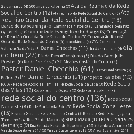
Ata da Reunião da Rede
25 de marco
(4)
500 anos da Reforma
(3)
Ata
Social do Centro
(12)
Ata reunião da Rede Social do Centro
(3)
Reunião Geral da Rede Social do Centro
(19)
Barão de Itapetininga
(6)
Caminhada pela Paz
Caminhada histórica
(3)
Comunidade Evangélica do Bixiga
(8)
Convocação
(4)
Comebi
(3)
de Reunião Geral da Rede Social do Centro
(5)
Convocação Reunião
Geral da Rede Social do Centro
(5)
cracolândia
(4)
CVV Centro de
dia
Daniel Checchio
(11)
dia das crianças
(4)
Valorização da Vida
(3)
do bem
(27)
Dia do Bem Julio
Dia do Bem #TamoJunto
(5)
Prestes
(6)
GT Missões Cristãs do Centro
(5)
Dia do Bem Kids
(3)
Pastor Daniel Checchio
(61)
Pastor Dani Moura
(3)
Pr Daniel Checchio
(21)
projeto kalebe
(15)
Pr.Neto
(3)
Rede Social
RAFA - Rede de Apoio às Famílias
(4)
Rede Social da Lapa
(3)
das Vilas
(12)
Rede Social de Osasco
(3)
Rede Social de Ruas
(3)
rede social do centro
(136)
Rede Social
Rede Social Zona Leste
Noroeste
(8)
Rede Social Vila Ede
(5)
(15)
Reunião Rede Social Jaçana
Reunião Geral da Rede Social do Centro
(3)
Rua Cidadã
(10)
Rua Cidadã 25
Rua 25 de Março
(5)
Tremembé
(4)
de março
(9)
Rua Cidadã Barão de Itapetininga
(4)
Setembro Amarelo
(4)
Virada Sustentável 2017
(3)
Virada Sustentável 2018
(3)
Virada Sustentável 2019