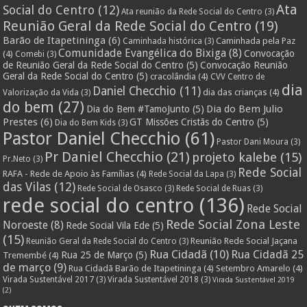
Ata
Social do Centro
(12)
Ata reunião da Rede Social do Centro
(3)
Reunião Geral da Rede Social do Centro
(19)
Barão de Itapetininga
(6)
Caminhada pela Paz
Caminhada histórica
(3)
Comunidade Evangélica do Bixiga
(8)
Convocação
(4)
Comebi
(3)
de Reunião Geral da Rede Social do Centro
(5)
Convocação Reunião
Geral da Rede Social do Centro
(5)
cracolândia
(4)
CVV Centro de
dia
Daniel Checchio
(11)
dia das crianças
(4)
Valorização da Vida
(3)
do bem
(27)
Dia do Bem Julio
Dia do Bem #TamoJunto
(5)
Prestes
(6)
GT Missões Cristãs do Centro
(5)
Dia do Bem Kids
(3)
Pastor Daniel Checchio
(61)
Pastor Dani Moura
(3)
Pr Daniel Checchio
(21)
projeto kalebe
(15)
Pr.Neto
(3)
Rede Social
RAFA - Rede de Apoio às Famílias
(4)
Rede Social da Lapa
(3)
das Vilas
(12)
Rede Social de Osasco
(3)
Rede Social de Ruas
(3)
rede social do centro
(136)
Rede Social
Rede Social Zona Leste
Noroeste
(8)
Rede Social Vila Ede
(5)
(15)
Reunião Rede Social Jaçana
Reunião Geral da Rede Social do Centro
(3)
Rua Cidadã
(10)
Rua Cidadã 25
Rua 25 de Março
(5)
Tremembé
(4)
de março
(9)
Rua Cidadã Barão de Itapetininga
(4)
Setembro Amarelo
(4)
Virada Sustentável 2017
(3)
Virada Sustentável 2018
(3)
Virada Sustentável 2019
(2)