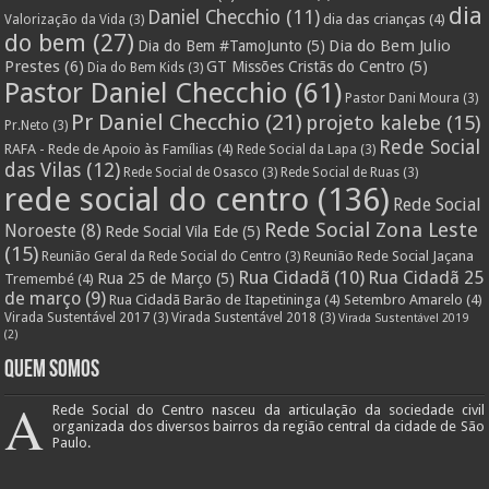
dia
Daniel Checchio
(11)
dia das crianças
(4)
Valorização da Vida
(3)
do bem
(27)
Dia do Bem Julio
Dia do Bem #TamoJunto
(5)
Prestes
(6)
GT Missões Cristãs do Centro
(5)
Dia do Bem Kids
(3)
Pastor Daniel Checchio
(61)
Pastor Dani Moura
(3)
Pr Daniel Checchio
(21)
projeto kalebe
(15)
Pr.Neto
(3)
Rede Social
RAFA - Rede de Apoio às Famílias
(4)
Rede Social da Lapa
(3)
das Vilas
(12)
Rede Social de Osasco
(3)
Rede Social de Ruas
(3)
rede social do centro
(136)
Rede Social
Rede Social Zona Leste
Noroeste
(8)
Rede Social Vila Ede
(5)
(15)
Reunião Rede Social Jaçana
Reunião Geral da Rede Social do Centro
(3)
Rua Cidadã
(10)
Rua Cidadã 25
Rua 25 de Março
(5)
Tremembé
(4)
de março
(9)
Rua Cidadã Barão de Itapetininga
(4)
Setembro Amarelo
(4)
Virada Sustentável 2017
(3)
Virada Sustentável 2018
(3)
Virada Sustentável 2019
(2)
Quem Somos
A
Rede Social do Centro nasceu da articulação da sociedade civil
organizada dos diversos bairros da região central da cidade de São
Paulo.