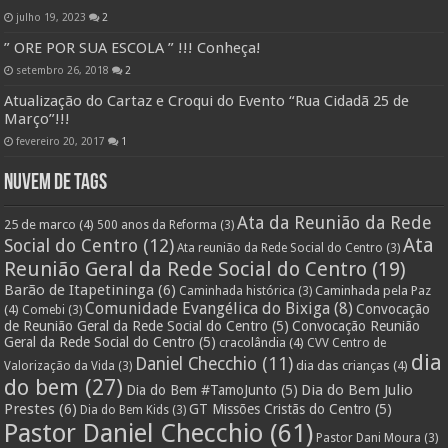
julho 19, 2023
2
” ORE POR SUA ESCOLA ” !!! Conheça!
setembro 26, 2018
2
Atualização do Cartaz e Croqui do Evento “Rua Cidadã 25 de
Março”!!!
fevereiro 20, 2017
1
Nuvem de Tags
Ata da Reunião da Rede
25 de marco
(4)
500 anos da Reforma
(3)
Ata
Social do Centro
(12)
Ata reunião da Rede Social do Centro
(3)
Reunião Geral da Rede Social do Centro
(19)
Barão de Itapetininga
(6)
Caminhada pela Paz
Caminhada histórica
(3)
Comunidade Evangélica do Bixiga
(8)
Convocação
(4)
Comebi
(3)
de Reunião Geral da Rede Social do Centro
(5)
Convocação Reunião
Geral da Rede Social do Centro
(5)
cracolândia
(4)
CVV Centro de
dia
Daniel Checchio
(11)
dia das crianças
(4)
Valorização da Vida
(3)
do bem
(27)
Dia do Bem Julio
Dia do Bem #TamoJunto
(5)
Prestes
(6)
GT Missões Cristãs do Centro
(5)
Dia do Bem Kids
(3)
Pastor Daniel Checchio
(61)
Pastor Dani Moura
(3)