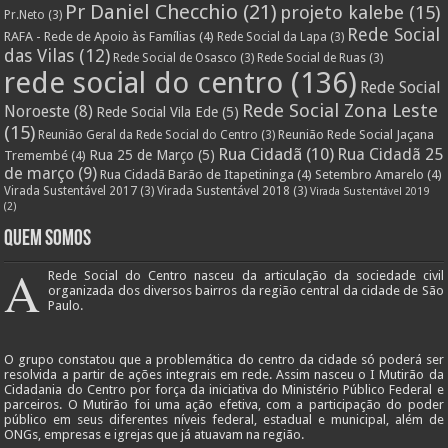
Pr Daniel Checchio
(21)
projeto kalebe
(15)
Pr.Neto
(3)
Rede Social
RAFA - Rede de Apoio às Famílias
(4)
Rede Social da Lapa
(3)
das Vilas
(12)
Rede Social de Osasco
(3)
Rede Social de Ruas
(3)
rede social do centro
(136)
Rede Social
Rede Social Zona Leste
Noroeste
(8)
Rede Social Vila Ede
(5)
(15)
Reunião Rede Social Jaçana
Reunião Geral da Rede Social do Centro
(3)
Rua Cidadã
(10)
Rua Cidadã 25
Rua 25 de Março
(5)
Tremembé
(4)
de março
(9)
Rua Cidadã Barão de Itapetininga
(4)
Setembro Amarelo
(4)
Virada Sustentável 2017
(3)
Virada Sustentável 2018
(3)
Virada Sustentável 2019
(2)
Quem Somos
A
Rede Social do Centro nasceu da articulação da sociedade civil
organizada dos diversos bairros da região central da cidade de São
Paulo.
O grupo constatou que a problemática do centro da cidade só poderá ser
resolvida a partir de ações integrais em rede. Assim nasceu o I Mutirão da
Cidadania do Centro por força da iniciativa do Ministério Público Federal e
parceiros. O Mutirão foi uma ação efetiva, com a participação do poder
público em seus diferentes níveis federal, estadual e municipal, além de
ONGs, empresas e igrejas que já atuavam na região.