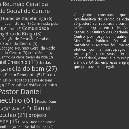
a Reunião Geral da
de Social do Centro
O grupo constatou que
)
Barão de Itapetininga
(6)
problemática do centro da cid
Caminhada pela
só poderá ser resolvida a partir
nhada histórica
(3)
Comunidade
ações integrais em rede. As
4)
Comebi
(3)
nasceu o I Mutirão da Cidadania
ngélica do Bixiga
(8)
Centro por força da iniciativa
vocação de Reunião Geral da
Ministério Público Federa
 Social do Centro
(5)
parceiros. O Mutirão foi uma a
vocação Reunião Geral da Rede
efetiva, com a participação
al do Centro
(5)
cracolândia
(4)
poder público em seus diferen
Centro de Valorização da Vida
(3)
níveis federal, estadual e municip
iel Checchio
(11)
além de ONGs, empresas e igre
dia das
que já atuavam na região.
dia do bem
(27)
nças
(4)
Dia do
 do Bem #TamoJunto
(5)
 Julio Prestes
(6)
Dia do Bem
GT Missões Cristãs do Centro
(3)
Pastor Daniel
ecchio
(61)
Pastor Dani
Pr Daniel
ra
(3)
Pr.Neto
(3)
ecchio
(21)
projeto
lebe
(15)
RAFA - Rede de Apoio
amílias
(4)
Rede Social da Lapa
(3)