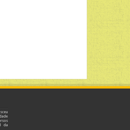
asceu
dade
ersos
al da