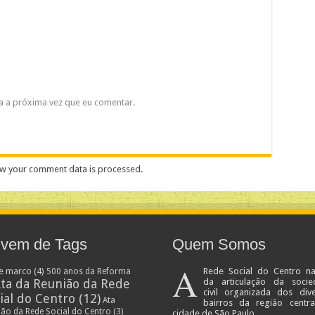
a a próxima vez que eu comentar.
w your comment data is processed
.
vem de Tags
Quem Somos
A
e marco
(4)
Rede Social do Centro n
500 anos da Reforma
ta da Reunião da Rede
da articulação da socie
civil organizada dos div
ial do Centro
(12)
Ata
bairros da região centr
ião da Rede Social do Centro
(3)
cidade de São Paulo.