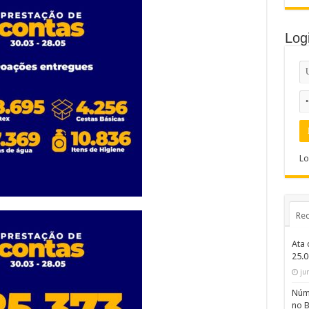
Log
Lo
Rec
Ata 
25.
ju
Núme
no B