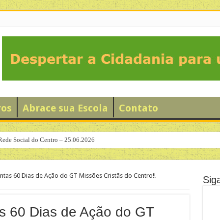
ros
Abrace sua Escola
Contato
Rede Social do Centro – 25.06.2026
ão Solidário da Família no Bixiga”
ntas 60 Dias de Ação do GT Missões Cristãs do Centro!!
Sig
s 60 Dias de Ação do GT