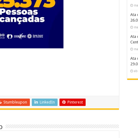
ma
Ata 
26.0
ma
Ata 
Cent
ma
Ata 
29.0
ab
Stumbleupon
LinkedIn
Pinterest
o