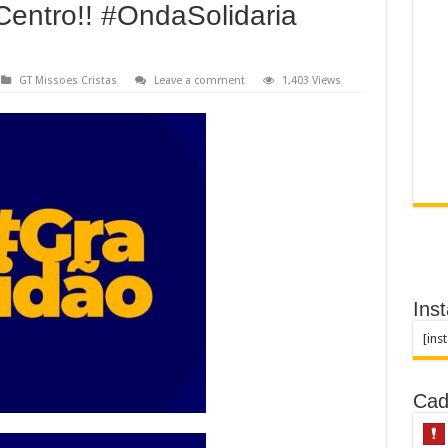
Centro!! #OndaSolidaria
GT Missoes Cristas
Leave a comment
1,403 Views
Ins
[ins
Cad