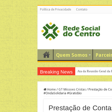
Política de Privacidade
Contato
Quem Somos
Parcei
Breaking News
Ata da Reunião Geral da 
Números do Evento “Mutir
Home
/
GT Missoes Cristas
/
Prestação de Co
#OndaSolidaria #Gratidão
Prestação de Conta