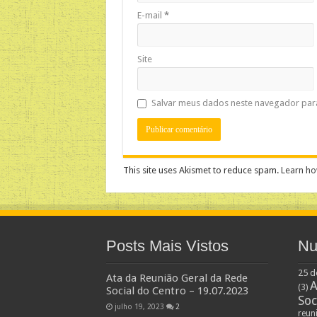
E-mail
*
Site
Salvar meus dados neste navegador par
This site uses Akismet to reduce spam.
Learn ho
Posts Mais Vistos
Nu
25 d
Ata da Reunião Geral da Rede
A
(3)
Social do Centro – 19.07.2023
Soc
julho 19, 2023
2
reun