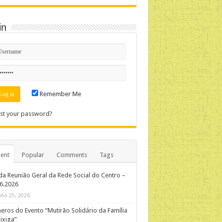
in
Remember Me
st your password?
ent
Popular
Comments
Tags
da Reunião Geral da Rede Social do Centro –
06.2026
nho 25, 2026
ros do Evento “Mutirão Solidário da Família
ixiga”