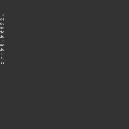
 a
ade
 de
sim
 do
 do
l e
ção
 do
tes
al,
jas