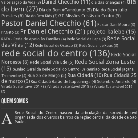
dia
Daniel Checchio
(11)
dia das crianças
(4)
Valorização da Vida
(3)
do bem
(27)
Dia do Bem Julio
Dia do Bem #TamoJunto
(5)
Prestes
(6)
GT Missões Cristãs do Centro
(5)
Dia do Bem Kids
(3)
Pastor Daniel Checchio
(61)
Pastor Dani Moura
(3)
Pr Daniel Checchio
(21)
projeto kalebe
(15)
Pr.Neto
(3)
Rede Social
RAFA - Rede de Apoio às Famílias
(4)
Rede Social da Lapa
(3)
das Vilas
(12)
Rede Social de Osasco
(3)
Rede Social de Ruas
(3)
rede social do centro
(136)
Rede Social
Rede Social Zona Leste
Noroeste
(8)
Rede Social Vila Ede
(5)
(15)
Reunião Rede Social Jaçana
Reunião Geral da Rede Social do Centro
(3)
Rua Cidadã
(10)
Rua Cidadã 25
Rua 25 de Março
(5)
Tremembé
(4)
de março
(9)
Rua Cidadã Barão de Itapetininga
(4)
Setembro Amarelo
(4)
Virada Sustentável 2017
(3)
Virada Sustentável 2018
(3)
Virada Sustentável 2019
(2)
Quem Somos
A
Rede Social do Centro nasceu da articulação da sociedade civil
organizada dos diversos bairros da região central da cidade de São
Paulo.