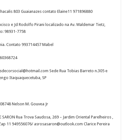
chacalis 803 Guaianazes contato Elaine11 971896880
isco e Jd Rodolfo Pirani localizado na Av. Waldemar Tietz,
to: 98931-7758
nia. Contato 993714457 Mabel
960368724
sdecorsocial@hotmail.com Sede Rua Tobias Barreto n.305 e
rengo Itaquaquecetuba, SP
808748 Nelson M. Gouvea Jr
SARON Rua Trova Saudosa, 269 – Jardim Oriental Parelheiros ,
Zap 11 949556076/ asrosasaron@outlook.com Clarice Pereira