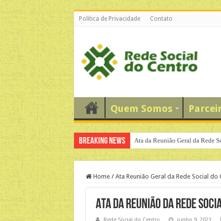
Política de Privacidade
Contato
Quem Somos
Parcei
Breaking News
Ata da Reunião Geral da Rede S
Números do Evento “Mutirão Sol
Home
/
Ata Reunião Geral da Rede Social do 
Ata da Reunião da Rede Soci
Rede Social do Centro
junho 9, 2021