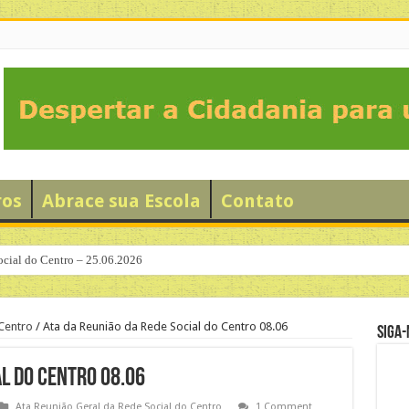
ros
Abrace sua Escola
Contato
ocial do Centro – 25.06.2026
idário da Família no Bixiga”
Centro
/
Ata da Reunião da Rede Social do Centro 08.06
Siga-
al do Centro 08.06
Ata Reunião Geral da Rede Social do Centro
1 Comment