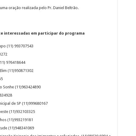
ma oração realizada pelo Pr. Daniel Beltrão.
e interessadas em participar do programa
mpo (11) 993707543
53272
 (11) 976418644
 Elim (11)950871302
65
uto Sonhe (11)963424890
2834928
nicipal de SP (11)999680167
roeste (11)932103325
onhos (11)993219181
itude (11)948341069