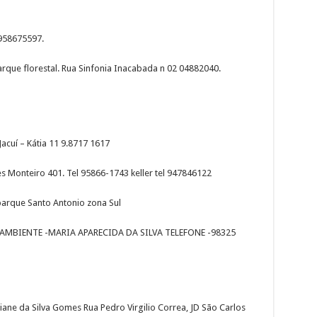
-958675597.
rque florestal. Rua Sinfonia Inacabada n 02 04882040.
Jacuí – Kátia 11 9.8717 1617
res Monteiro 401. Tel 95866-1743 keller tel 947846122
 parque Santo Antonio zona Sul
AMBIENTE -MARIA APARECIDA DA SILVA TELEFONE -98325
ane da Silva Gomes Rua Pedro Virgilio Correa, JD São Carlos