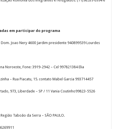
anização Koinonia dos imigrantes e refugiados. (11)98539 6994 e
sadas em participar do programa
da Dom. Joao Nery 4600 Jardim presidente 940899539 Lourdes
ona Noroeste, Fone: 3919-2942 – Cel 997821384 Elia
zinha – Rua Piacatu, 15. contato Mabel Garcia 993714457
rtado, 973, Liberdade – SP / 11 Vania Coutinho99823-5526
Região Taboão da Serra – SÃO PAULO.
946269911