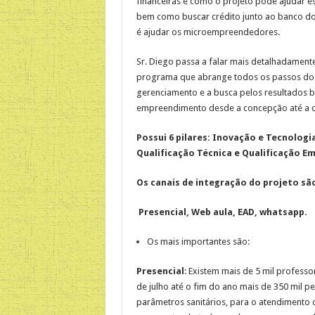
financeiras e como o projeto pode ajudar 
bem como buscar crédito junto ao banco do
é ajudar os microempreendedores.
Sr. Diego passa a falar mais detalhadament
programa que abrange todos os passos do
gerenciamento e a busca pelos resultados 
empreendimento desde a concepção até a co
Possui 6 pilares:
Inovação e Tecnologia
Qualificação Técnica e Qualificação 
Os canais de integração do projeto sã
Presencial, Web aula, EAD, whatsapp.
Os mais importantes são:
Presencial
: Existem mais de 5 mil profess
de julho até o fim do ano mais de 350 mil 
parâmetros sanitários, para o atendiment