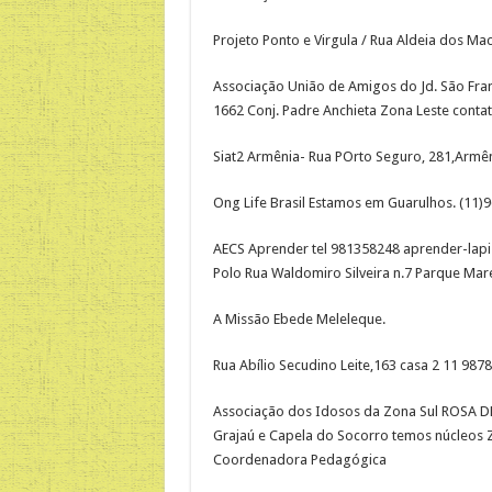
Projeto Ponto e Virgula / Rua Aldeia dos Ma
Associação União de Amigos do Jd. São Franc
1662 Conj. Padre Anchieta Zona Leste conta
Siat2 Armênia- Rua POrto Seguro, 281,Armê
Ong Life Brasil Estamos em Guarulhos. (11)
AECS Aprender tel 981358248 aprender-lapi
Polo Rua Waldomiro Silveira n.7 Parque Ma
A Missão Ebede Meleleque.
Rua Abílio Secudino Leite,163 casa 2 11 987
Associação dos Idosos da Zona Sul ROSA DE 
Grajaú e Capela do Socorro temos núcleos 
Coordenadora Pedagógica