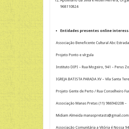
Apolinário da Silva e Hilsen Herrera, Org
968110824
Entidades presentes online interes
Associação Beneficente Cultural Abc Estra
Projeto Ponto e vírgula
Instituto DIPI – Rua Mogeiro, 941 – Perus Z
IGREJA BATISTA PARADA XV – Vila Santa Tere
Projeto Gente de Perto / Rua Conselheiro Fu
Associação Manas Pretas (11) 986943208 –
Midiam Almeida manaspretasts@gmail.com 
Associação Comunitária a Vitória é Nossa 