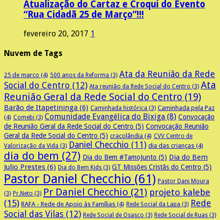
Atualização do Cartaz e Croqui do Evento
“Rua Cidadã 25 de Março”!!!
fevereiro 20, 2017
1
Nuvem de Tags
Ata da Reunião da Rede
25 de marco
(4)
500 anos da Reforma
(3)
Ata
Social do Centro
(12)
Ata reunião da Rede Social do Centro
(3)
Reunião Geral da Rede Social do Centro
(19)
Barão de Itapetininga
(6)
Caminhada pela Paz
Caminhada histórica
(3)
Comunidade Evangélica do Bixiga
(8)
Convocação
(4)
Comebi
(3)
de Reunião Geral da Rede Social do Centro
(5)
Convocação Reunião
Geral da Rede Social do Centro
(5)
cracolândia
(4)
CVV Centro de
Daniel Checchio
(11)
dia das crianças
(4)
Valorização da Vida
(3)
dia do bem
(27)
Dia do Bem
Dia do Bem #TamoJunto
(5)
Julio Prestes
(6)
GT Missões Cristãs do Centro
(5)
Dia do Bem Kids
(3)
Pastor Daniel Checchio
(61)
Pastor Dani Moura
Pr Daniel Checchio
(21)
projeto kalebe
(3)
Pr.Neto
(3)
(15)
Rede
RAFA - Rede de Apoio às Famílias
(4)
Rede Social da Lapa
(3)
Social das Vilas
(12)
Rede Social de Osasco
(3)
Rede Social de Ruas
(3)