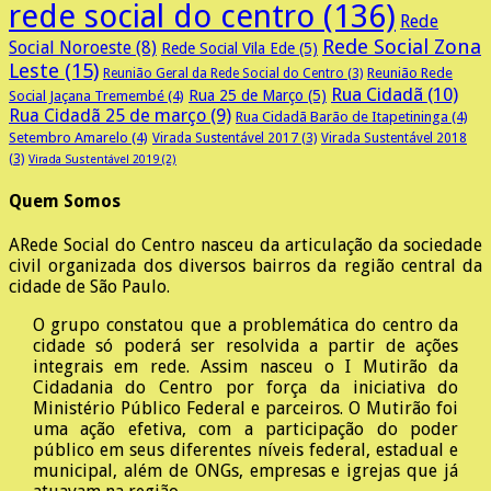
rede social do centro
(136)
Rede
Rede Social Zona
Social Noroeste
(8)
Rede Social Vila Ede
(5)
Leste
(15)
Reunião Rede
Reunião Geral da Rede Social do Centro
(3)
Rua Cidadã
(10)
Rua 25 de Março
(5)
Social Jaçana Tremembé
(4)
Rua Cidadã 25 de março
(9)
Rua Cidadã Barão de Itapetininga
(4)
Setembro Amarelo
(4)
Virada Sustentável 2017
(3)
Virada Sustentável 2018
(3)
Virada Sustentável 2019
(2)
Quem Somos
A
Rede Social do Centro nasceu da articulação da sociedade
civil organizada dos diversos bairros da região central da
cidade de São Paulo.
O grupo constatou que a problemática do centro da
cidade só poderá ser resolvida a partir de ações
integrais em rede. Assim nasceu o I Mutirão da
Cidadania do Centro por força da iniciativa do
Ministério Público Federal e parceiros. O Mutirão foi
uma ação efetiva, com a participação do poder
público em seus diferentes níveis federal, estadual e
municipal, além de ONGs, empresas e igrejas que já