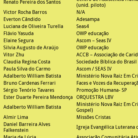
Renato Pereira dos Santos
(unid. piloto)
Victor Rocha Barros
N/A
Everton Cândido
Adesampa
Luciana de Oliveira Turella
Seas4
Flávio Yasuda
OWP educação
Elaine Segura
Ascom – Seas IV
Silvia Augusto de Araújo
OWP educação
Vitor Zhu
ACCB – Associação de Carid
Claudia Regina Costa
Sociedade Bíblica do Brasil
Paula Silva do Carmo
Ascom / SEAS IV
Adalberto William Batista
Ministério Nova Raiz Em Cr
Bruno Cardenas Ferrari
Faces e Vozes da Recuperaçã
Sérgio Tenório Tavares
Promoção Humana- SP
Ester Duarte Pereira Mendonça
ORQUESTRA LBV
Ministério Nova Raiz Em Cr
Adalberto William Batista
Gospel)
Almir Lima
Missões Cristas
Daniel Barreira Alves
Igreja Evangélica Luterana 
Falkenstein
Maria de Lúcia
Associação Comunitária Ativ