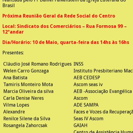
Brasil
Próxima Reunião Geral da Rede Social do Centro
Local: Sindicato dos Comerciários – Rua Formosa 99 –
12ºandar
Dia/Horário: 10 de Maio, quarta-feira das 14hs às 16hs
Presentes:
Cláudio José Romano Rodrigues
INSS
Welen Carro Gonzaga
Instituto Presbiteriano Mac
Ana Batista
AEB CEDESP
Tamiris Monteiro Mota
Ascom seas iv
Marcia Oliveira da silva
AEB -Associação Evangélica
Carla Denise Neres
Ascom
Vilma Lopes
ADE SAMPA
Alexandre
Faces e Vozes da Recuperaç
Renilce Silene da Silva
Seas lV Ascom
Rosangela Zahorcsak
GAIAH
Centro de Assistência Huma