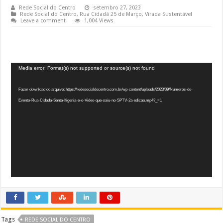
Rede Social do Centro
setembro 27, 2023
Rede Social do Centro
,
Rua Cidadã 25 de Março
,
Virada Sustentável
Leave a comment
1,004 Views
Tocador
Media error: Format(s) not supported or source(s) not found
de
vídeo
Fazer download do arquivo: https://redesocialdocentro.com.br/wp-content/uploads/2023/09/Numeros-do-
Evento-Rua-Cidada-Santa-Ifigenia-e-o-Video-que-saiu-no-SPTV-2a-edicao.mp4?_=1
Tags
REDE SOCIAL DO CENTRO