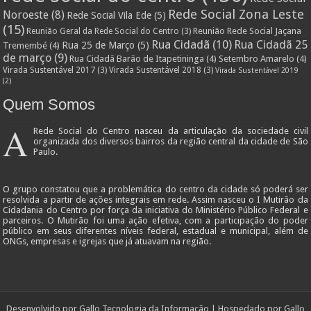
Rede Social Zona Leste
Noroeste
(8)
Rede Social Vila Ede
(5)
(15)
Reunião Rede Social Jaçana
Reunião Geral da Rede Social do Centro
(3)
Rua Cidadã
(10)
Rua Cidadã 25
Rua 25 de Março
(5)
Tremembé
(4)
de março
(9)
Rua Cidadã Barão de Itapetininga
(4)
Setembro Amarelo
(4)
Virada Sustentável 2017
(3)
Virada Sustentável 2018
(3)
Virada Sustentável 2019
(2)
Quem Somos
A
Rede Social do Centro nasceu da articulação da sociedade civil
organizada dos diversos bairros da região central da cidade de São
Paulo.
O grupo constatou que a problemática do centro da cidade só poderá ser
resolvida a partir de ações integrais em rede. Assim nasceu o I Mutirão da
Cidadania do Centro por força da iniciativa do Ministério Público Federal e
parceiros. O Mutirão foi uma ação efetiva, com a participação do poder
público em seus diferentes níveis federal, estadual e municipal, além de
ONGs, empresas e igrejas que já atuavam na região.
Desenvolvido por
Gallo Tecnologia da Informação
| Hospedado por
Gallo