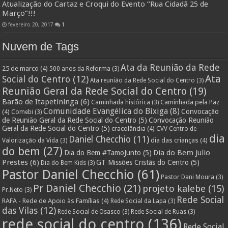
Atualização do Cartaz e Croqui do Evento “Rua Cidadã 25 de
Março”!!!
fevereiro 20, 2017
1
Nuvem de Tags
Ata da Reunião da Rede
25 de marco
(4)
500 anos da Reforma
(3)
Ata
Social do Centro
(12)
Ata reunião da Rede Social do Centro
(3)
Reunião Geral da Rede Social do Centro
(19)
Barão de Itapetininga
(6)
Caminhada pela Paz
Caminhada histórica
(3)
Comunidade Evangélica do Bixiga
(8)
Convocação
(4)
Comebi
(3)
de Reunião Geral da Rede Social do Centro
(5)
Convocação Reunião
Geral da Rede Social do Centro
(5)
cracolândia
(4)
CVV Centro de
dia
Daniel Checchio
(11)
dia das crianças
(4)
Valorização da Vida
(3)
do bem
(27)
Dia do Bem Julio
Dia do Bem #TamoJunto
(5)
Prestes
(6)
GT Missões Cristãs do Centro
(5)
Dia do Bem Kids
(3)
Pastor Daniel Checchio
(61)
Pastor Dani Moura
(3)
Pr Daniel Checchio
(21)
projeto kalebe
(15)
Pr.Neto
(3)
Rede Social
RAFA - Rede de Apoio às Famílias
(4)
Rede Social da Lapa
(3)
das Vilas
(12)
Rede Social de Osasco
(3)
Rede Social de Ruas
(3)
rede social do centro
(136)
Rede Social