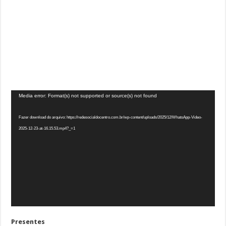
Tocador
Media error: Format(s) not supported or source(s) not found
de
vídeo
Fazer download do arquivo: https://redesocialdocentro.com.br/wp-content/uploads/2025/12/WhatsApp-Video-
2025-12-23-at-16.15.53.mp4?_=1
Presentes