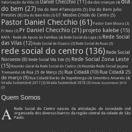
dia
Daniel Checchio
(11)
dia das crianças
(4)
Valorização da Vida
(3)
do bem
(27)
Dia do Bem Julio
Dia do Bem #TamoJunto
(5)
Prestes
(6)
GT Missões Cristãs do Centro
(5)
Dia do Bem Kids
(3)
Pastor Daniel Checchio
(61)
Pastor Dani Moura
(3)
Pr Daniel Checchio
(21)
projeto kalebe
(15)
Pr.Neto
(3)
Rede Social
RAFA - Rede de Apoio às Famílias
(4)
Rede Social da Lapa
(3)
das Vilas
(12)
Rede Social de Osasco
(3)
Rede Social de Ruas
(3)
rede social do centro
(136)
Rede Social
Rede Social Zona Leste
Noroeste
(8)
Rede Social Vila Ede
(5)
(15)
Reunião Rede Social Jaçana
Reunião Geral da Rede Social do Centro
(3)
Rua Cidadã
(10)
Rua Cidadã 25
Rua 25 de Março
(5)
Tremembé
(4)
de março
(9)
Rua Cidadã Barão de Itapetininga
(4)
Setembro Amarelo
(4)
Virada Sustentável 2017
(3)
Virada Sustentável 2018
(3)
Virada Sustentável 2019
(2)
Quem Somos
A
Rede Social do Centro nasceu da articulação da sociedade civil
organizada dos diversos bairros da região central da cidade de São
Paulo.