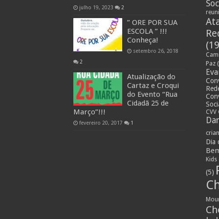
Soc
julho 19, 2023
2
reun
At
” ORE POR SUA
ESCOLA ” !!!
Re
Conheça!
(19
setembro 26, 2018
Cami
2
Paz
(
Eva
Atualização do
Con
Cartaz e Croqui
Rede
do Evento “Rua
Con
Cidadã 25 de
Soci
Março”!!!
CVV 
Dan
fevereiro 20, 2017
1
cria
Dia
Bem
Kids
(5)
Ch
Mou
Ch