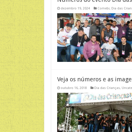
dezembro 19, 2024
Comebi
,
Dia das Cria
Veja os números e as imagen
outubro 16, 2018
Dia das Crianças
,
Uncate