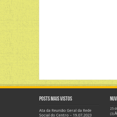
Posts Mais Vistos
Nuv
25 d
Ata da Reunião Geral da Rede
A
(3)
Social do Centro – 19.07.2023