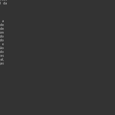
al da
 a
ade
 de
sim
 do
 do
l e
ção
 do
tes
al,
jas