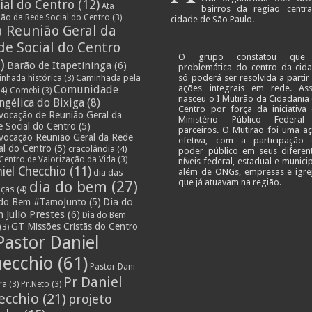
ial do Centro
(12)
Ata
bairros da região centr
ião da Rede Social do Centro
(3)
cidade de São Paulo.
a Reunião Geral da
de Social do Centro
O grupo constatou que
)
Barão de Itapetininga
(6)
problemática do centro da cid
Caminhada pela
só poderá ser resolvida a partir
nhada histórica
(3)
Comunidade
ações integrais em rede. As
4)
Comebi
(3)
nasceu o I Mutirão da Cidadania
ngélica do Bixiga
(8)
Centro por força da iniciativa
vocação de Reunião Geral da
Ministério Público Federa
 Social do Centro
(5)
parceiros. O Mutirão foi uma a
vocação Reunião Geral da Rede
efetiva, com a participação
al do Centro
(5)
cracolândia
(4)
poder público em seus diferen
Centro de Valorização da Vida
(3)
níveis federal, estadual e municip
iel Checchio
(11)
além de ONGs, empresas e igre
dia das
que já atuavam na região.
dia do bem
(27)
nças
(4)
Dia do
 do Bem #TamoJunto
(5)
 Julio Prestes
(6)
Dia do Bem
GT Missões Cristãs do Centro
(3)
Pastor Daniel
ecchio
(61)
Pastor Dani
Pr Daniel
ra
(3)
Pr.Neto
(3)
ecchio
(21)
projeto