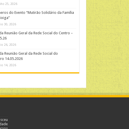
nho 25, 2026
ros do Evento “Mutirão Solidário da Família
ixiga”
io 30, 2026
da Reunião Geral da Rede Social do Centro –
5.26
io 26, 2026
da Reunião Geral da Rede Social do
ro 14.05.2026
io 14, 2026
asceu
dade
ersos