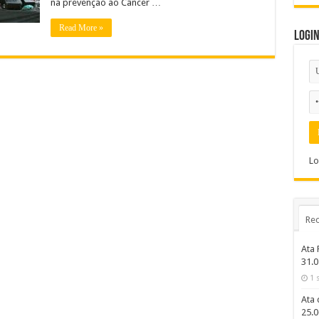
na prevenção ao Câncer …
Read More »
Logi
Lo
Rec
Ata 
31.0
1 
Ata 
25.