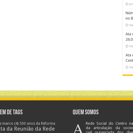
ju
Núme
no B
ma
Ata 
26.0
ma
Ata 
Cent
ma
em de Tags
Quem Somos
A
e marco
(4)
Rede Social do Centro n
500 anos da Reforma
ta da Reunião da Rede
da articulação da socie
civil organizada dos div