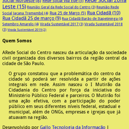
Rede Social Zona
Social Noroeste
(8)
Rede Social Vila Ede
(5)
Leste
(15)
Reunião Rede
Reunião Geral da Rede Social do Centro
(3)
Rua Cidadã
(10)
Rua 25 de Março
(5)
Social Jaçana Tremembé
(4)
Rua Cidadã 25 de março
(9)
Rua Cidadã Barão de Itapetininga
(4)
Setembro Amarelo
(4)
Virada Sustentável 2017
(3)
Virada Sustentável 2018
(3)
Virada Sustentável 2019
(2)
Quem Somos
A
Rede Social do Centro nasceu da articulação da sociedade
civil organizada dos diversos bairros da região central da
cidade de São Paulo.
O grupo constatou que a problemática do centro da
cidade só poderá ser resolvida a partir de ações
integrais em rede. Assim nasceu o I Mutirão da
Cidadania do Centro por força da iniciativa do
Ministério Público Federal e parceiros. O Mutirão foi
uma ação efetiva, com a participação do poder
público em seus diferentes níveis federal, estadual e
municipal, além de ONGs, empresas e igrejas que já
atuavam na região.
Desenvolvido por
Gallo Tecnologia da Informação
|