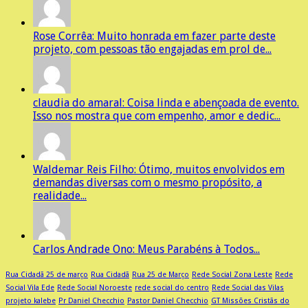
Rose Corrêa: Muito honrada em fazer parte deste
projeto, com pessoas tão engajadas em prol de...
claudia do amaral: Coisa linda e abençoada de evento.
Isso nos mostra que com empenho, amor e dedic...
Waldemar Reis Filho: Ótimo, muitos envolvidos em
demandas diversas com o mesmo propósito, a
realidade...
Carlos Andrade Ono: Meus Parabéns à Todos...
Rua Cidadã 25 de março
Rua Cidadã
Rua 25 de Março
Rede Social Zona Leste
Rede
Social Vila Ede
Rede Social Noroeste
rede social do centro
Rede Social das Vilas
projeto kalebe
Pr Daniel Checchio
Pastor Daniel Checchio
GT Missões Cristãs do