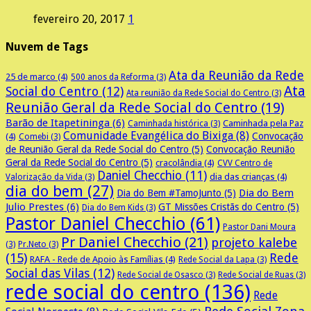
fevereiro 20, 2017
1
Nuvem de Tags
Ata da Reunião da Rede
25 de marco
(4)
500 anos da Reforma
(3)
Ata
Social do Centro
(12)
Ata reunião da Rede Social do Centro
(3)
Reunião Geral da Rede Social do Centro
(19)
Barão de Itapetininga
(6)
Caminhada pela Paz
Caminhada histórica
(3)
Comunidade Evangélica do Bixiga
(8)
Convocação
(4)
Comebi
(3)
de Reunião Geral da Rede Social do Centro
(5)
Convocação Reunião
Geral da Rede Social do Centro
(5)
cracolândia
(4)
CVV Centro de
Daniel Checchio
(11)
dia das crianças
(4)
Valorização da Vida
(3)
dia do bem
(27)
Dia do Bem
Dia do Bem #TamoJunto
(5)
Julio Prestes
(6)
GT Missões Cristãs do Centro
(5)
Dia do Bem Kids
(3)
Pastor Daniel Checchio
(61)
Pastor Dani Moura
Pr Daniel Checchio
(21)
projeto kalebe
(3)
Pr.Neto
(3)
(15)
Rede
RAFA - Rede de Apoio às Famílias
(4)
Rede Social da Lapa
(3)
Social das Vilas
(12)
Rede Social de Osasco
(3)
Rede Social de Ruas
(3)
rede social do centro
(136)
Rede