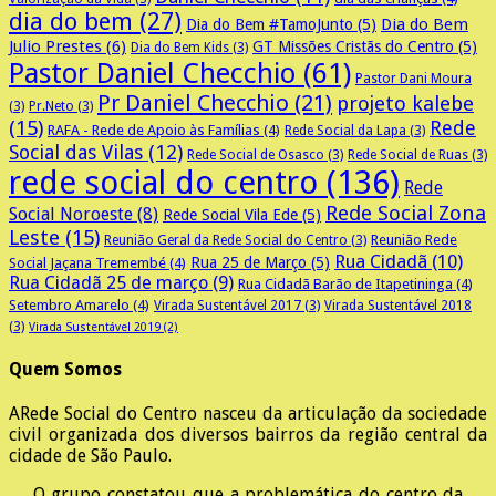
dia do bem
(27)
Dia do Bem
Dia do Bem #TamoJunto
(5)
Julio Prestes
(6)
GT Missões Cristãs do Centro
(5)
Dia do Bem Kids
(3)
Pastor Daniel Checchio
(61)
Pastor Dani Moura
Pr Daniel Checchio
(21)
projeto kalebe
(3)
Pr.Neto
(3)
(15)
Rede
RAFA - Rede de Apoio às Famílias
(4)
Rede Social da Lapa
(3)
Social das Vilas
(12)
Rede Social de Osasco
(3)
Rede Social de Ruas
(3)
rede social do centro
(136)
Rede
Rede Social Zona
Social Noroeste
(8)
Rede Social Vila Ede
(5)
Leste
(15)
Reunião Rede
Reunião Geral da Rede Social do Centro
(3)
Rua Cidadã
(10)
Rua 25 de Março
(5)
Social Jaçana Tremembé
(4)
Rua Cidadã 25 de março
(9)
Rua Cidadã Barão de Itapetininga
(4)
Setembro Amarelo
(4)
Virada Sustentável 2017
(3)
Virada Sustentável 2018
(3)
Virada Sustentável 2019
(2)
Quem Somos
A
Rede Social do Centro nasceu da articulação da sociedade
civil organizada dos diversos bairros da região central da
cidade de São Paulo.
O grupo constatou que a problemática do centro da