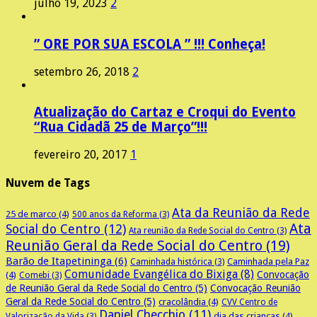
julho 19, 2023
2
” ORE POR SUA ESCOLA ” !!! Conheça!
setembro 26, 2018
2
Atualização do Cartaz e Croqui do Evento
“Rua Cidadã 25 de Março”!!!
fevereiro 20, 2017
1
Nuvem de Tags
Ata da Reunião da Rede
25 de marco
(4)
500 anos da Reforma
(3)
Ata
Social do Centro
(12)
Ata reunião da Rede Social do Centro
(3)
Reunião Geral da Rede Social do Centro
(19)
Barão de Itapetininga
(6)
Caminhada pela Paz
Caminhada histórica
(3)
Comunidade Evangélica do Bixiga
(8)
Convocação
(4)
Comebi
(3)
de Reunião Geral da Rede Social do Centro
(5)
Convocação Reunião
Geral da Rede Social do Centro
(5)
cracolândia
(4)
CVV Centro de
Daniel Checchio
(11)
dia das crianças
(4)
Valorização da Vida
(3)