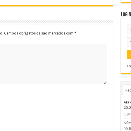
Logi
o.
Campos obrigatórios são marcados com
*
Lo
Rec
Ata 
25.
ju
Núme
no B