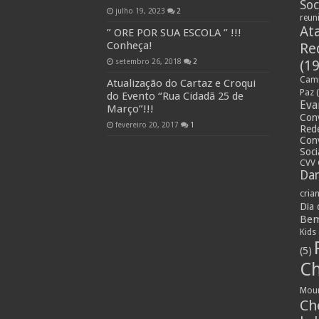
Soc
julho 19, 2023
2
reun
At
” ORE POR SUA ESCOLA ” !!!
Conheça!
Re
setembro 26, 2018
2
(19
Cami
Atualização do Cartaz e Croqui
Paz
(
do Evento “Rua Cidadã 25 de
Eva
Março”!!!
Con
fevereiro 20, 2017
1
Rede
Con
Soci
CVV 
Dan
cria
Dia
Bem
Kids
(5)
Ch
Mou
Ch