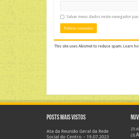
Salvar meus dados neste navegador par
This site uses Akismet to reduce spam.
Learn ho
Posts Mais Vistos
Nuv
25 d
Ata da Reunião Geral da Rede
A
(3)
Social do Centro – 19.07.2023