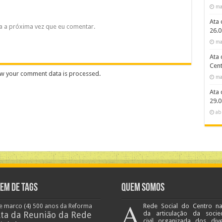
ma
Ata 
a a próxima vez que eu comentar.
26.0
ma
Ata 
Cent
w your comment data is processed
.
ma
Ata 
29.0
ab
em de Tags
Quem Somos
A
e marco
(4)
Rede Social do Centro n
500 anos da Reforma
ta da Reunião da Rede
da articulação da socie
civil organizada dos div