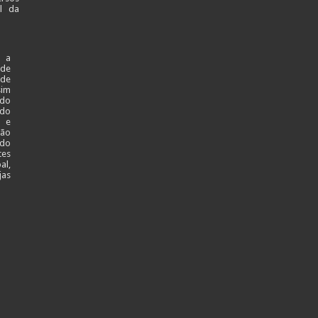
al da
 a
ade
 de
sim
 do
 do
l e
ção
 do
tes
al,
jas