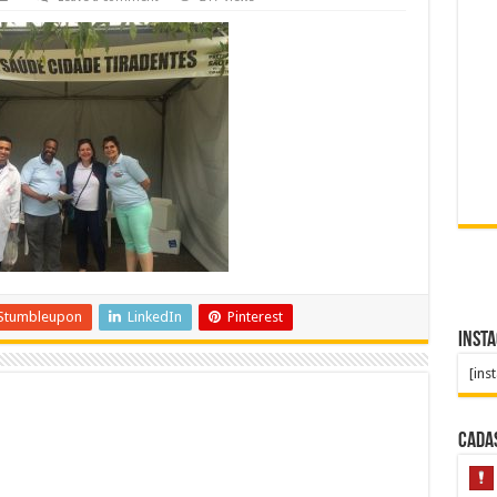
Stumbleupon
LinkedIn
Pinterest
Inst
[ins
Cada