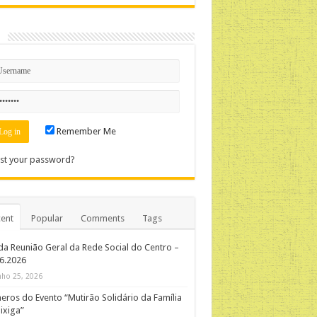
n
Remember Me
st your password?
ent
Popular
Comments
Tags
da Reunião Geral da Rede Social do Centro –
06.2026
nho 25, 2026
ros do Evento “Mutirão Solidário da Família
ixiga”