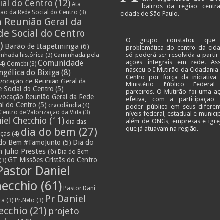
ial do Centro
(12)
Ata
bairros da região centr
ião da Rede Social do Centro
(3)
cidade de São Paulo.
a Reunião Geral da
de Social do Centro
O grupo constatou que
)
Barão de Itapetininga
(6)
problemática do centro da cid
Caminhada pela
só poderá ser resolvida a partir
nhada histórica
(3)
Comunidade
ações integrais em rede. As
4)
Comebi
(3)
nasceu o I Mutirão da Cidadania
ngélica do Bixiga
(8)
Centro por força da iniciativa
vocação de Reunião Geral da
Ministério Público Federa
 Social do Centro
(5)
parceiros. O Mutirão foi uma a
vocação Reunião Geral da Rede
efetiva, com a participação
al do Centro
(5)
cracolândia
(4)
poder público em seus diferen
Centro de Valorização da Vida
(3)
níveis federal, estadual e municip
iel Checchio
(11)
além de ONGs, empresas e igre
dia das
que já atuavam na região.
dia do bem
(27)
nças
(4)
Dia do
 do Bem #TamoJunto
(5)
 Julio Prestes
(6)
Dia do Bem
GT Missões Cristãs do Centro
(3)
Pastor Daniel
ecchio
(61)
Pastor Dani
Pr Daniel
ra
(3)
Pr.Neto
(3)
ecchio
(21)
projeto