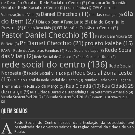
de Reunião Geral da Rede Social do Centro
(5)
Convocação Reunião
Geral da Rede Social do Centro
(5)
cracolândia
(4)
CVV Centro de
dia
Daniel Checchio
(11)
dia das crianças
(4)
Valorização da Vida
(3)
do bem
(27)
Dia do Bem Julio
Dia do Bem #TamoJunto
(5)
Prestes
(6)
GT Missões Cristãs do Centro
(5)
Dia do Bem Kids
(3)
Pastor Daniel Checchio
(61)
Pastor Dani Moura
(3)
Pr Daniel Checchio
(21)
projeto kalebe
(15)
Pr.Neto
(3)
Rede Social
RAFA - Rede de Apoio às Famílias
(4)
Rede Social da Lapa
(3)
das Vilas
(12)
Rede Social de Osasco
(3)
Rede Social de Ruas
(3)
rede social do centro
(136)
Rede Social
Rede Social Zona Leste
Noroeste
(8)
Rede Social Vila Ede
(5)
(15)
Reunião Rede Social Jaçana
Reunião Geral da Rede Social do Centro
(3)
Rua Cidadã
(10)
Rua Cidadã 25
Rua 25 de Março
(5)
Tremembé
(4)
de março
(9)
Rua Cidadã Barão de Itapetininga
(4)
Setembro Amarelo
(4)
Virada Sustentável 2017
(3)
Virada Sustentável 2018
(3)
Virada Sustentável 2019
(2)
Quem Somos
A
Rede Social do Centro nasceu da articulação da sociedade civil
organizada dos diversos bairros da região central da cidade de São
Paulo.