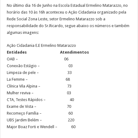
No último dia 16 de Junho na Escola Estadual Ermelino Matarazzo, no
horário das 10 às 16h aconteceu o Ação Cidadania organizado pela
Rede Social Zona Leste, setor Ermelino Matarazzo sob a
responsabilidade do Sr.Ricardo, segue abaixo os números e também
algumas imagens:
Ação Cidadania E.E Ermelino Matarazzo
Entidades Atendimentos
OAB – 06
Conexão Estágio – 03
Limpeza de pele – 33
La Femme – 68
Clínica Vila Alpina – 73
Mulher reviva – 03
CTA, Testes Rápidos – 40
Exame de Vista – 70
Recomeço Família – 60
UBS Jardim Belém – 220
Major Boaz Forti e Wendell – 60