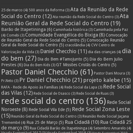
Ata da Reunião da Rede
25 de marco
(4)
500 anos da Reforma
(3)
Ata
Social do Centro
(12)
Ata reunião da Rede Social do Centro
(3)
Reunião Geral da Rede Social do Centro
(19)
Barão de Itapetininga
(6)
Caminhada pela Paz
Caminhada histórica
(3)
Comunidade Evangélica do Bixiga
(8)
Convocação
(4)
Comebi
(3)
de Reunião Geral da Rede Social do Centro
(5)
Convocação Reunião
Geral da Rede Social do Centro
(5)
cracolândia
(4)
CVV Centro de
dia
Daniel Checchio
(11)
dia das crianças
(4)
Valorização da Vida
(3)
do bem
(27)
Dia do Bem Julio
Dia do Bem #TamoJunto
(5)
Prestes
(6)
GT Missões Cristãs do Centro
(5)
Dia do Bem Kids
(3)
Pastor Daniel Checchio
(61)
Pastor Dani Moura
(3)
Pr Daniel Checchio
(21)
projeto kalebe
(15)
Pr.Neto
(3)
Rede Social
RAFA - Rede de Apoio às Famílias
(4)
Rede Social da Lapa
(3)
das Vilas
(12)
Rede Social de Osasco
(3)
Rede Social de Ruas
(3)
rede social do centro
(136)
Rede Social
Rede Social Zona Leste
Noroeste
(8)
Rede Social Vila Ede
(5)
(15)
Reunião Rede Social Jaçana
Reunião Geral da Rede Social do Centro
(3)
Rua Cidadã
(10)
Rua Cidadã 25
Rua 25 de Março
(5)
Tremembé
(4)
de março
(9)
Rua Cidadã Barão de Itapetininga
(4)
Setembro Amarelo
(4)