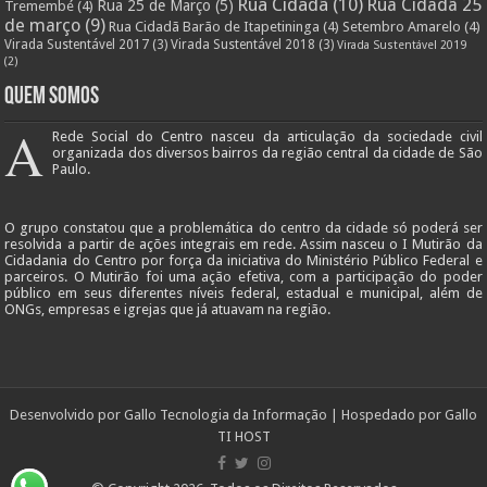
Rua Cidadã
(10)
Rua Cidadã 25
Rua 25 de Março
(5)
Tremembé
(4)
de março
(9)
Rua Cidadã Barão de Itapetininga
(4)
Setembro Amarelo
(4)
Virada Sustentável 2017
(3)
Virada Sustentável 2018
(3)
Virada Sustentável 2019
(2)
Quem Somos
A
Rede Social do Centro nasceu da articulação da sociedade civil
organizada dos diversos bairros da região central da cidade de São
Paulo.
O grupo constatou que a problemática do centro da cidade só poderá ser
resolvida a partir de ações integrais em rede. Assim nasceu o I Mutirão da
Cidadania do Centro por força da iniciativa do Ministério Público Federal e
parceiros. O Mutirão foi uma ação efetiva, com a participação do poder
público em seus diferentes níveis federal, estadual e municipal, além de
ONGs, empresas e igrejas que já atuavam na região.
Desenvolvido por
Gallo Tecnologia da Informação
| Hospedado por
Gallo
TI HOST