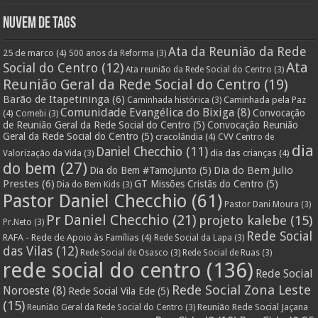
Nuvem de Tags
Ata da Reunião da Rede
25 de marco
(4)
500 anos da Reforma
(3)
Ata
Social do Centro
(12)
Ata reunião da Rede Social do Centro
(3)
Reunião Geral da Rede Social do Centro
(19)
Barão de Itapetininga
(6)
Caminhada pela Paz
Caminhada histórica
(3)
Comunidade Evangélica do Bixiga
(8)
Convocação
(4)
Comebi
(3)
de Reunião Geral da Rede Social do Centro
(5)
Convocação Reunião
Geral da Rede Social do Centro
(5)
cracolândia
(4)
CVV Centro de
dia
Daniel Checchio
(11)
dia das crianças
(4)
Valorização da Vida
(3)
do bem
(27)
Dia do Bem Julio
Dia do Bem #TamoJunto
(5)
Prestes
(6)
GT Missões Cristãs do Centro
(5)
Dia do Bem Kids
(3)
Pastor Daniel Checchio
(61)
Pastor Dani Moura
(3)
Pr Daniel Checchio
(21)
projeto kalebe
(15)
Pr.Neto
(3)
Rede Social
RAFA - Rede de Apoio às Famílias
(4)
Rede Social da Lapa
(3)
das Vilas
(12)
Rede Social de Osasco
(3)
Rede Social de Ruas
(3)
rede social do centro
(136)
Rede Social
Rede Social Zona Leste
Noroeste
(8)
Rede Social Vila Ede
(5)
(15)
Reunião Rede Social Jaçana
Reunião Geral da Rede Social do Centro
(3)