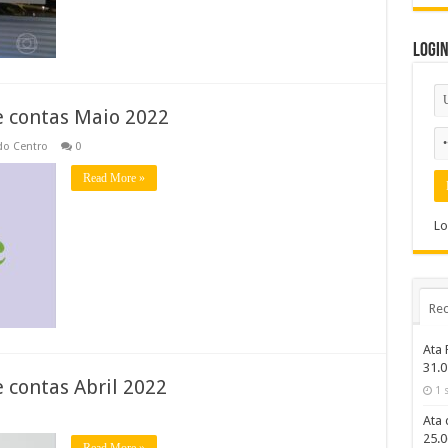
Logi
e contas Maio 2022
do Centro
0
Read More »
Lo
Rec
Ata 
31.0
 contas Abril 2022
1 
Ata 
25.
Read More »