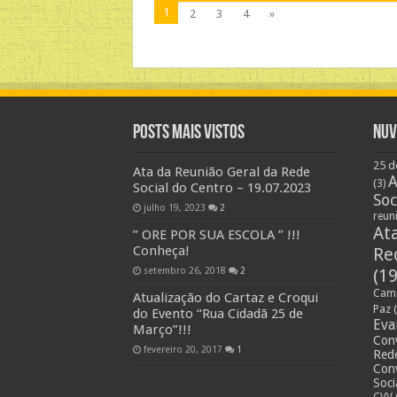
1
2
3
4
»
Posts Mais Vistos
Nuv
25 d
Ata da Reunião Geral da Rede
A
(3)
Social do Centro – 19.07.2023
Soc
julho 19, 2023
2
reun
At
” ORE POR SUA ESCOLA ” !!!
Conheça!
Re
setembro 26, 2018
2
(19
Cami
Atualização do Cartaz e Croqui
Paz
(
do Evento “Rua Cidadã 25 de
Eva
Março”!!!
Con
fevereiro 20, 2017
1
Rede
Con
Soci
CVV 