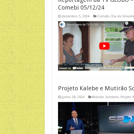
Comebi 05/12/24
dezembro 5, 2024
Comebi
,
Dia do Voluntá
Projeto Kalebe e Mutirão S
junho 28, 2024
Mutirão Solidário
,
Projeto 