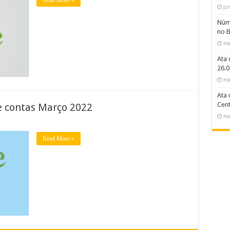
ju
Núme
no B
ma
Ata 
26.0
ma
Ata 
Cent
e contas Março 2022
ma
Read More »