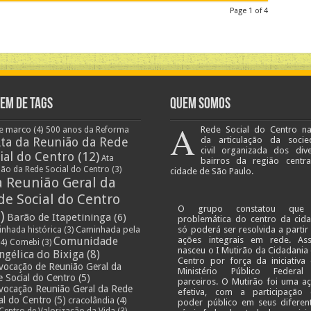
Page 1 of 4
em de Tags
Quem Somos
A
e marco
(4)
Rede Social do Centro n
500 anos da Reforma
ta da Reunião da Rede
da articulação da socie
civil organizada dos div
ial do Centro
(12)
Ata
bairros da região centr
ião da Rede Social do Centro
(3)
cidade de São Paulo.
a Reunião Geral da
de Social do Centro
O grupo constatou que
)
Barão de Itapetininga
(6)
problemática do centro da cid
Caminhada pela
só poderá ser resolvida a partir
nhada histórica
(3)
Comunidade
ações integrais em rede. As
4)
Comebi
(3)
nasceu o I Mutirão da Cidadania
ngélica do Bixiga
(8)
Centro por força da iniciativa
vocação de Reunião Geral da
Ministério Público Federa
 Social do Centro
(5)
parceiros. O Mutirão foi uma a
vocação Reunião Geral da Rede
efetiva, com a participação
al do Centro
(5)
cracolândia
(4)
poder público em seus diferen
Centro de Valorização da Vida
(3)