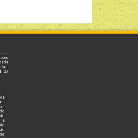
asceu
dade
ersos
al da
 a
ade
 de
sim
 do
 do
l e
ção
 do
tes