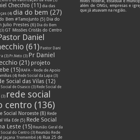
níveis federal, estadual e municip
iel Checchio
(11)
além de ONGs, empresas e igre
dia das
que já atuavam na região.
dia do bem
(27)
nças
(4)
Dia do
 do Bem #TamoJunto
(5)
 Julio Prestes
(6)
Dia do Bem
GT Missões Cristãs do Centro
(3)
Pastor Daniel
ecchio
(61)
Pastor Dani
Pr Daniel
ra
(3)
Pr.Neto
(3)
ecchio
(21)
projeto
lebe
(15)
RAFA - Rede de Apoio
amílias
(4)
Rede Social da Lapa
(3)
e Social das Vilas
(12)
 Social de Osasco
(3)
Rede Social de
rede social
s
(3)
o centro
(136)
e Social Noroeste
(8)
Rede
Rede Social
al Vila Ede
(5)
na Leste
(15)
Reunião Geral da
Reunião Rede
 Social do Centro
(3)
Rua 25 de
al Jaçana Tremembé
(4)