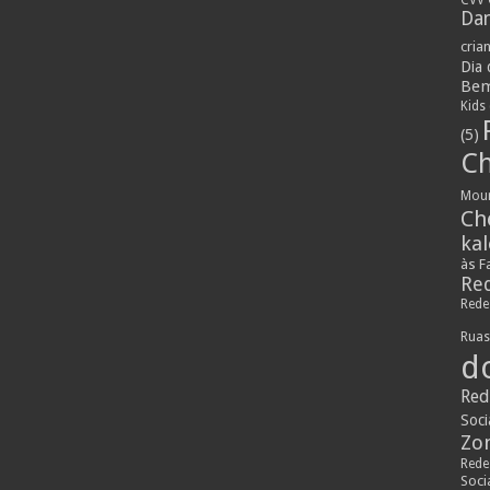
Dan
cria
Dia
Bem
Kids
(5)
Ch
Mou
Ch
ka
às F
Red
Rede
Rua
d
Red
Soci
Zo
Rede
Soci