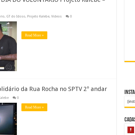
rio
,
GT do Idoso
,
Projeto Kalebe
,
Videos
0
Read More »
olidário da Rua Rocha no SPTV 2° andar
Inst
Kalebe
0
[ins
Read More »
Cada