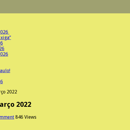
.2026
ixiga”
26
026
2026
aulo!
26
rço 2022
arço 2022
omment
846 Views