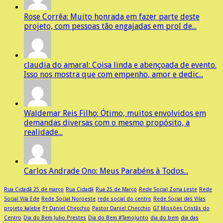
Rose Corrêa: Muito honrada em fazer parte deste
projeto, com pessoas tão engajadas em prol de...
claudia do amaral: Coisa linda e abençoada de evento.
Isso nos mostra que com empenho, amor e dedic...
Waldemar Reis Filho: Ótimo, muitos envolvidos em
demandas diversas com o mesmo propósito, a
realidade...
Carlos Andrade Ono: Meus Parabéns à Todos...
Rua Cidadã 25 de março
Rua Cidadã
Rua 25 de Março
Rede Social Zona Leste
Rede
Social Vila Ede
Rede Social Noroeste
rede social do centro
Rede Social das Vilas
projeto kalebe
Pr Daniel Checchio
Pastor Daniel Checchio
GT Missões Cristãs do
Centro
Dia do Bem Julio Prestes
Dia do Bem #TamoJunto
dia do bem
dia das