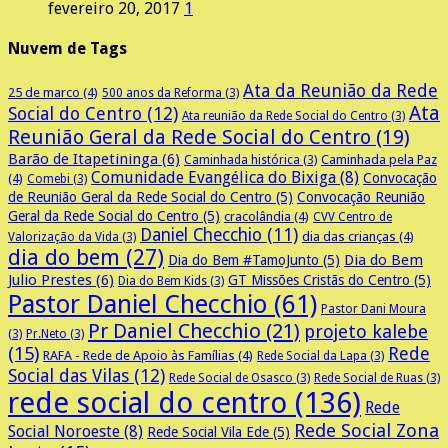
fevereiro 20, 2017
1
Nuvem de Tags
Ata da Reunião da Rede
25 de marco
(4)
500 anos da Reforma
(3)
Ata
Social do Centro
(12)
Ata reunião da Rede Social do Centro
(3)
Reunião Geral da Rede Social do Centro
(19)
Barão de Itapetininga
(6)
Caminhada pela Paz
Caminhada histórica
(3)
Comunidade Evangélica do Bixiga
(8)
Convocação
(4)
Comebi
(3)
de Reunião Geral da Rede Social do Centro
(5)
Convocação Reunião
Geral da Rede Social do Centro
(5)
cracolândia
(4)
CVV Centro de
Daniel Checchio
(11)
dia das crianças
(4)
Valorização da Vida
(3)
dia do bem
(27)
Dia do Bem
Dia do Bem #TamoJunto
(5)
Julio Prestes
(6)
GT Missões Cristãs do Centro
(5)
Dia do Bem Kids
(3)
Pastor Daniel Checchio
(61)
Pastor Dani Moura
Pr Daniel Checchio
(21)
projeto kalebe
(3)
Pr.Neto
(3)
(15)
Rede
RAFA - Rede de Apoio às Famílias
(4)
Rede Social da Lapa
(3)
Social das Vilas
(12)
Rede Social de Osasco
(3)
Rede Social de Ruas
(3)
rede social do centro
(136)
Rede
Rede Social Zona
Social Noroeste
(8)
Rede Social Vila Ede
(5)