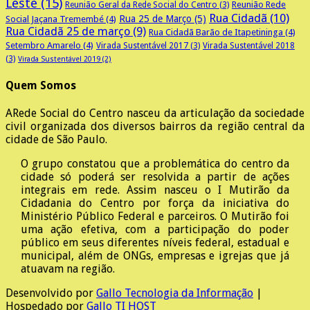
Leste
(15)
Reunião Rede
Reunião Geral da Rede Social do Centro
(3)
Rua Cidadã
(10)
Rua 25 de Março
(5)
Social Jaçana Tremembé
(4)
Rua Cidadã 25 de março
(9)
Rua Cidadã Barão de Itapetininga
(4)
Setembro Amarelo
(4)
Virada Sustentável 2017
(3)
Virada Sustentável 2018
(3)
Virada Sustentável 2019
(2)
Quem Somos
A
Rede Social do Centro nasceu da articulação da sociedade
civil organizada dos diversos bairros da região central da
cidade de São Paulo.
O grupo constatou que a problemática do centro da
cidade só poderá ser resolvida a partir de ações
integrais em rede. Assim nasceu o I Mutirão da
Cidadania do Centro por força da iniciativa do
Ministério Público Federal e parceiros. O Mutirão foi
uma ação efetiva, com a participação do poder
público em seus diferentes níveis federal, estadual e
municipal, além de ONGs, empresas e igrejas que já
atuavam na região.
Desenvolvido por
Gallo Tecnologia da Informação
|
Hospedado por
Gallo TI HOST